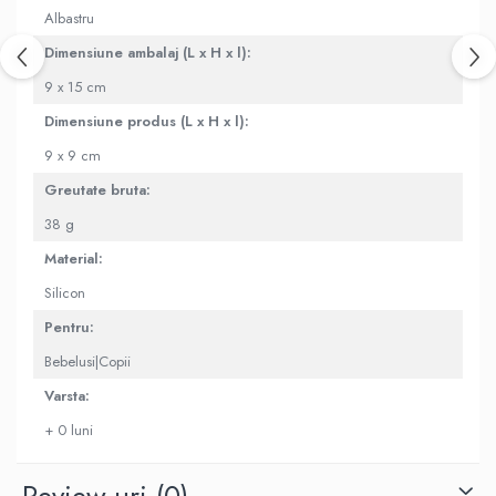
Albastru
Dimensiune ambalaj (L x H x l):
9 x 15 cm
Dimensiune produs (L x H x l):
9 x 9 cm
Greutate bruta:
38 g
Material:
Silicon
Pentru:
Bebelusi|Copii
Varsta:
+ 0 luni