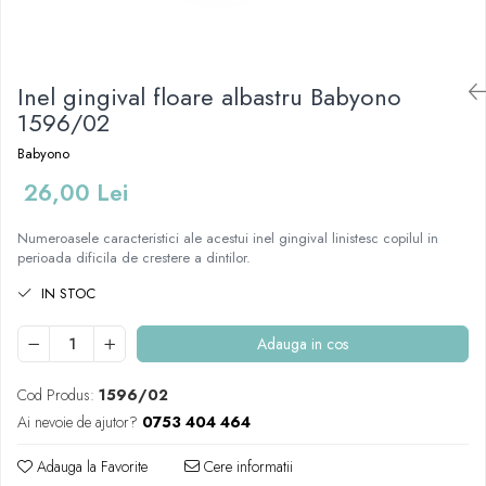
Mese de infasat pliabile
Tampoane postnatale
Olite tip scaunel simple
Mese de infasat Ultra Light 50x70
Tampoane si protectii silicon
Reductoare antiderapante
cm
pentru san
Inel gingival floare albastru Babyono
Reductoare moi
Patuturi pliabile
1596/02
Seturi cadite 86 cm
Sisteme de siguranta copii
Babyono
Seturi cadite 92 cm
26,00 Lei
Seturi cadite anatomice
Suporti anatomici plastic
Numeroasele caracteristici ale acestui inel gingival linistesc copilul in
perioada dificila de crestere a dintilor.
Suporti anatomici textili
Suporti metalici cadite
IN STOC
Adauga in cos
Cod Produs:
1596/02
Ai nevoie de ajutor?
0753 404 464
Adauga la Favorite
Cere informatii