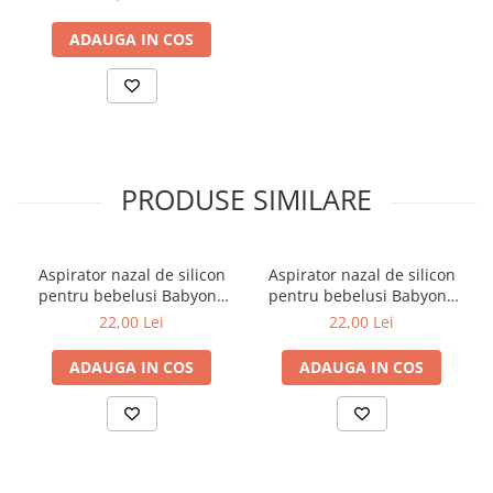
ADAUGA IN COS
PRODUSE SIMILARE
Aspirator nazal de silicon
Aspirator nazal de silicon
pentru bebelusi Babyono
pentru bebelusi Babyono
albastru 043/01
alb 043/02
22,00 Lei
22,00 Lei
ADAUGA IN COS
ADAUGA IN COS
Aspiratorul oferă o putere maximă de 65 kPa, cu o alegere din 3
moduri. Asigura o alinare rapida si eficienta. Un produs adaptat
nevoilor micutului tau.
Operatiune fara zgomot