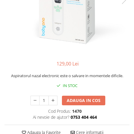
Mese de infasat pliabile
Tampoane postnatale
Olite tip scaunel simple
Mese de infasat Ultra Light 50x70
Tampoane si protectii silicon
Reductoare antiderapante
cm
pentru san
Reductoare moi
Patuturi pliabile
Seturi cadite 86 cm
Sisteme de siguranta copii
Seturi cadite 92 cm
Seturi cadite anatomice
Suporti anatomici plastic
129,00 Lei
Suporti anatomici textili
Aspiratorul nazal electronic este o salvare in momentele dificile.
Suporti metalici cadite
IN STOC
ADAUGA IN COS
Cod Produs:
1470
Ai nevoie de ajutor?
0753 404 464
Adauga la Favorite
Cere informatii