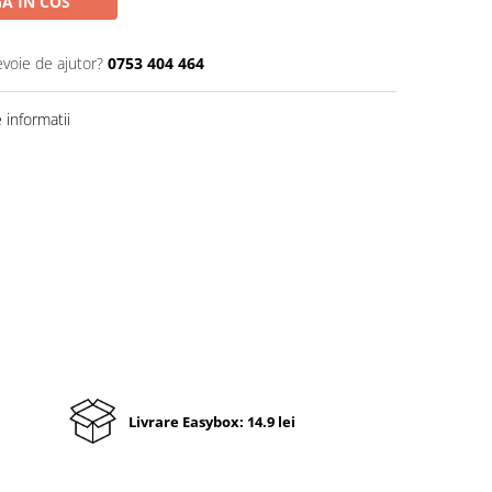
A IN COS
evoie de ajutor?
0753 404 464
informatii
Livrare Easybox: 14.9 lei