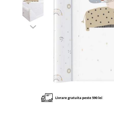
Cadite anatomice
Covorase baie
Inaltatoare antiderapante
Olite antiderapante muzicale
Olite antiderapante simple
Olite muzicale
Olite simple
Olite tip scaunel muzicale
Olite tip scaunel simple
Reductoare antiderapante
Reductoare moi
Seturi cadite 86 cm
Seturi cadite 92 cm
Livrare gratuita peste 590 lei
Seturi cadite anatomice
Suporti anatomici plastic