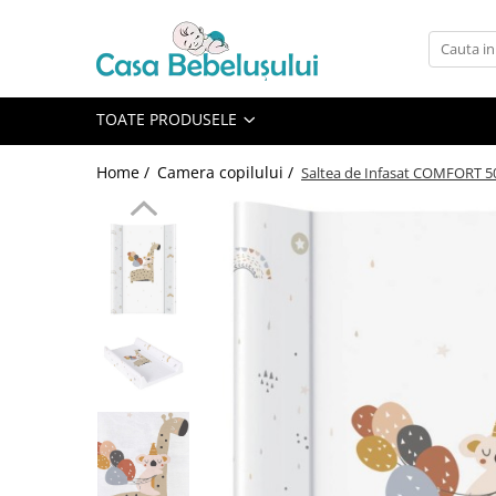
Toate Produsele
Accesorii carucioare copii
TOATE PRODUSELE
Accesorii carucioare
Home /
Camera copilului /
Saltea de Infasat COMFORT 50
Genti
Aparate de sanatate si ingrijire
copii
Cantare bebelusi si copii
Termometre copii
Baie
Accesorii ingrijire copii
Bureti baie cadita
Cadite 86 cm
Cadite 92 cm