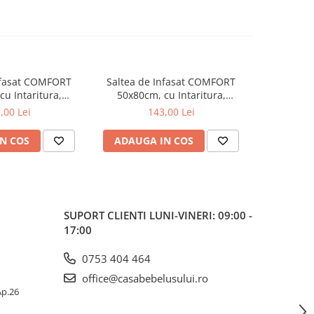
nfasat COMFORT
Saltea de Infasat COMFORT
Saltea d
u Intaritura,
50x80cm, cu Intaritura,
50x80cm
, Sistem Anti-
Grosime 3cm, Sistem Anti-
Grosime 
,00 Lei
143,00 Lei
aloons 212-000-
Alunecare, Mouse 212-000-727
Alunecare
734
N COS
ADAUGA IN COS
ADAUG
SUPORT CLIENTI
LUNI-VINERI: 09:00 -
17:00
0753 404 464
office@casabebelusului.ro
 Ap.26