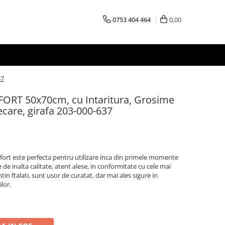
0753 404 464
0,00
37
FORT 50x70cm, cu Intaritura, Grosime
care, girafa 203-000-637
ort este perfecta pentru utilizare inca din primele momente
e de inalta calitate, atent alese, in conformitate cu cele mai
in ftalati, sunt usor de curatat, dar mai ales sigure in
ilor.