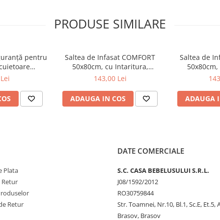
PRODUSE SIMILARE
iguranță pentru
Saltea de Infasat COMFORT
Saltea de I
ncuietoare
50x80cm, cu Intaritura,
50x80cm, c
ru mobilă, 4
Grosime 3cm, Sistem Anti-
Grosime 3cm
Lei
143,00 Lei
143
ono 1577
Alunecare, Friends Forever 212-
Alunecare, B
000-754
COS
ADAUGA IN COS
ADAUGA I
ntru utilizare inca din primele
tate, atent alese, in
ntin ftalati, sunt usor de
ebelusilor.
ta a fi utilizata pentru copii
DATE COMERCIALE
e poate utiliza atat pe patutul
 pentru infasat.
Suprafata
 Plata
S.C. CASA BEBELUSULUI S.R.L.
e.
e Retur
J08/1592/2012
ltea de infasat prezenta pe piata
Produselor
RO30759844
e 3cm care se traduce prin
de Retur
Str. Toamnei, Nr.10, Bl.1, Sc.E, Et.5,
ul dumneavoastra in conditii de
Brasov, Brasov