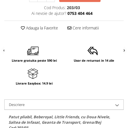
Suporti anatomici textili
Cod Produs:
203/03
Ai nevoie de ajutor?
0753 404 464
Suporti metalici cadite
Camera copilului
Adauga la Favorite
Cere informatii
Accesorii patuturi
Fotolii, mese si scaune copii
Leagane copii
Mese de infasat 50 x 70 cm Tega
Livrare gratuita peste 590 lei
Usor de returnat in 14 zile
Baby
Mese de infasat BASIC 50x70 cm
Mese de infasat capat inchis 50x70
Livrare Easybox: 14.9 lei
cm
Mese de infasat COMFORT 50x70
cm
Descriere
Mese de infasat COMFORT 50x80
cm
Patut pliabil, Beberoyal, Little Friends, cu Doua Nivele,
Saltea de Infasat, Geanta de Transport, Grena/Bej
Mese de infasat moi
Cod:203/03