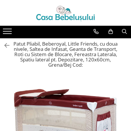
Toate Produsele
Accesorii carucioare copii
Accesorii carucioare
Patut Pliabil, Beberoyal, Little Friends, cu doua
Genti
nivele, Saltea de Infasat, Geanta de Transport,
Roti cu Sistem de Blocare, Fereastra Laterala,
Aparate de sanatate si ingrijire
Spatiu lateral pt. Depozitare, 120x60cm,
copii
Grena/Bej Cod:
Cantare bebelusi si copii
Termometre copii
Baie
Accesorii ingrijire copii
Bureti baie cadita
Cadite 86 cm
Cadite 92 cm