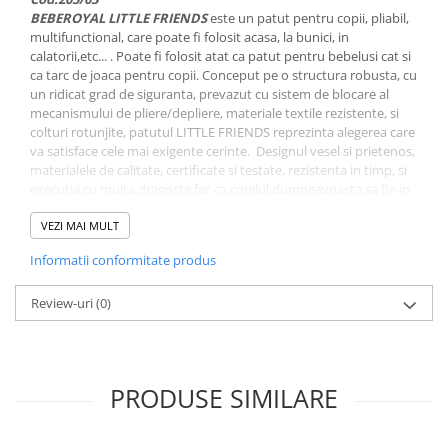
BEBEROYAL LITTLE FRIENDS
este un patut pentru copii, pliabil,
Mese de infasat pliabile
multifunctional, care poate fi folosit acasa, la bunici, in
Mese de infasat Ultra Light 50x70
calatorii,etc... . Poate fi folosit atat ca patut pentru bebelusi cat si
cm
ca tarc de joaca pentru copii. Conceput pe o structura robusta, cu
un ridicat grad de siguranta, prevazut cu sistem de blocare al
Patuturi pliabile
mecanismului de pliere/depliere, materiale textile rezistente, si
colturi rotunjite, patutul LITTLE FRIENDS reprezinta alegerea care
Sisteme de siguranta copii
va satisface cele mai exigente cerinte. Designul vesel si prietenos,
Igiena si ingrijire copii
materialele de calitate, certificate si testate, rezistenta in timp, si
executia cu multa dragoste fac ca copilul dumneavoasta sa fie in
Jucarii bebelusi
siguranta alaturi de LITTLE FRIENDS. Acest produs indeplineste
Carusele patut
Standardele de Siguranta EN716-1:2017+AC:2019; EN716-
VEZI MAI MULT
2:2017FURNITURE Partea1si Partea2; 12221Partea1 si Partea2.
Centre de activitati
Informatii conformitate produs
Jucarii bip-bip si chitaitoare
Review-uri
(0)
Sistemul de pliere/depliere
usor de utilizat
Jucarii de agatat
Jucarii de atasament
Jucarii de baie
face ca acest patut sa poata fi montat in aproximativ 60 de
PRODUSE SIMILARE
secunde. Este prevazut cu un sistem de blocare al mecanismului
Jucarii educative bebe
ceea ce ofera siguranta in utilizare. Salteluta impreuna cu care
este livrat patutul poate fi pliata. Aceasta este confectionata din
Jucarii muzicale