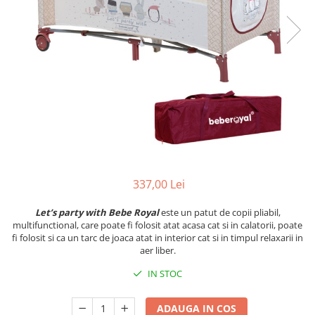
Cadite anatomice
Covorase baie
Inaltatoare antiderapante
Olite antiderapante muzicale
Olite antiderapante simple
Olite muzicale
Olite simple
Olite tip scaunel muzicale
Olite tip scaunel simple
337,00 Lei
Reductoare antiderapante
Let’s party with Bebe Royal
este un patut de copii pliabil,
Reductoare moi
multifunctional, care poate fi folosit atat acasa cat si in calatorii, poate
fi folosit si ca un tarc de joaca atat in interior cat si in timpul relaxarii in
Seturi cadite 86 cm
aer liber.
Seturi cadite 92 cm
IN STOC
Seturi cadite anatomice
ADAUGA IN COS
Suporti anatomici plastic