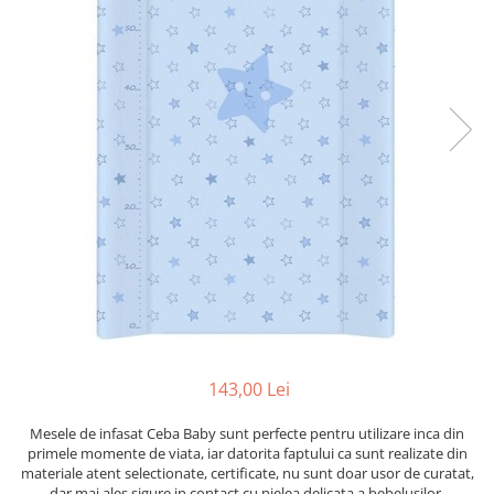
Mese de infasat pliabile
Tampoane postnatale
Olite tip scaunel simple
Mese de infasat Ultra Light 50x70
Tampoane si protectii silicon
Reductoare antiderapante
cm
pentru san
Reductoare moi
Patuturi pliabile
Seturi cadite 86 cm
Sisteme de siguranta copii
Seturi cadite 92 cm
Seturi cadite anatomice
Suporti anatomici plastic
Suporti anatomici textili
Suporti metalici cadite
143,00 Lei
Mesele de infasat Ceba Baby sunt perfecte pentru utilizare inca din
primele momente de viata, iar datorita faptului ca sunt realizate din
materiale atent selectionate, certificate, nu sunt doar usor de curatat,
dar mai ales sigure in contact cu pielea delicata a bebelusilor.