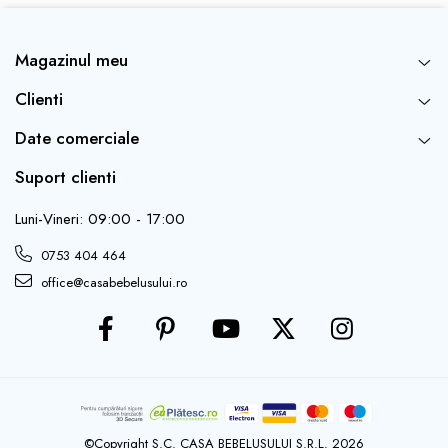
utilizarea sigură pentru copilul dumneavoastră. Aruncați
jucăria imediat ce observați primele semne de deteriorare.
Jucăria este recomandată pentru utilizare sub supravegherea
Magazinul meu
unui adult.
Jucăria respectă standardul EN 71.
Clienti
Recomandăm păstrarea ambalajului pentru informații.
Ambalajul trebuie păstrat într-un loc inaccesibil copiilor.
Date comerciale
Ambalajul și elementele de fixare nu sunt jucării și pot
reprezenta un pericol pentru sănătatea copilului.
Suport clienti
Luni-Vineri: 09:00 - 17:00
0753 404 464
office@casabebelusului.ro
©Copyright S.C. CASA BEBELUSULUI S.R.L. 2026