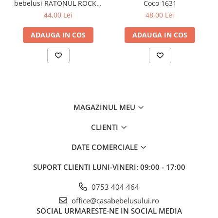
bebelusi RATONUL ROCKY,
Coco 1631
dă un sentiment de securitate
Babyono, 745
44,00 Lei
48,00 Lei
funcția unei jucării și a unei perne
ADAUGA IN COS
ADAUGA IN COS
MAGAZINUL MEU
CLIENTI
DATE COMERCIALE
SUPORT CLIENTI
LUNI-VINERI: 09:00 - 17:00
0753 404 464
office@casabebelusului.ro
SOCIAL
URMARESTE-NE IN SOCIAL MEDIA