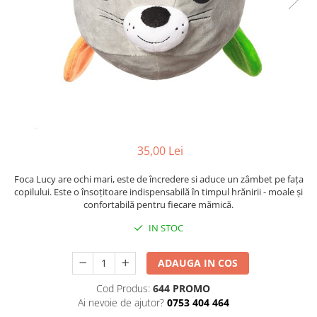
Mese de infasat pliabile
Tampoane postnatale
Olite tip scaunel simple
Mese de infasat Ultra Light 50x70
Tampoane si protectii silicon
Reductoare antiderapante
cm
pentru san
Reductoare moi
Patuturi pliabile
Seturi cadite 86 cm
Sisteme de siguranta copii
Seturi cadite 92 cm
Seturi cadite anatomice
Suporti anatomici plastic
35,00 Lei
Suporti anatomici textili
Foca Lucy are ochi mari, este de încredere si aduce un zâmbet pe fața
Suporti metalici cadite
copilului. Este o însoțitoare indispensabilă în timpul hrănirii - moale și
confortabilă pentru fiecare mămică.
IN STOC
ADAUGA IN COS
Cod Produs:
644 PROMO
Ai nevoie de ajutor?
0753 404 464