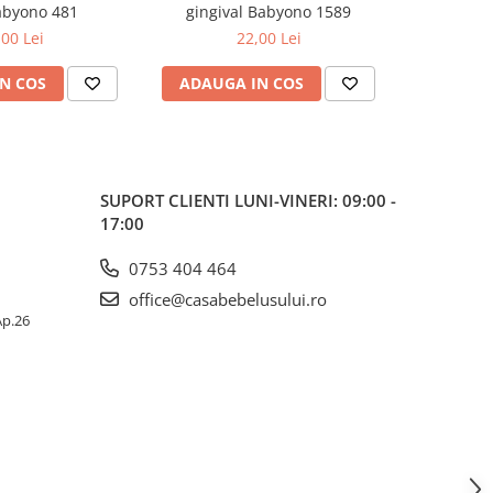
abyono 481
gingival Babyono 1589
gingiv
,00 Lei
22,00 Lei
N COS
ADAUGA IN COS
ADAUG
SUPORT CLIENTI
LUNI-VINERI: 09:00 -
17:00
0753 404 464
office@casabebelusului.ro
 Ap.26