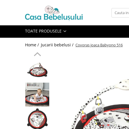
Toate Produsele
Accesorii carucioare copii
TOATE PRODUSELE
Accesorii carucioare
Home /
Jucarii bebelusi /
Covoras joaca Babyono 516
Genti
Aparate de sanatate si ingrijire
copii
Cantare bebelusi si copii
Termometre copii
Baie
Accesorii ingrijire copii
Bureti baie cadita
Cadite 86 cm
Cadite 92 cm