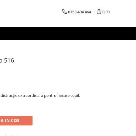
0753 404 464
0,00
o 516
distracție extraordinară pentru fiecare copil.
A IN COS