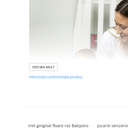
Suporti anatomici textili
Suporti metalici cadite
Camera copilului
Accesorii patuturi
Fotolii, mese si scaune copii
Leagane copii
Mese de infasat 50 x 70 cm Tega
Baby
VEZI MAI MULT
Mese de infasat BASIC 50x70 cm
Informatii conformitate produs
Mese de infasat capat inchis 50x70
cm
Mese de infasat COMFORT 50x70
cm
Mese de infasat COMFORT 50x80
cm
Mese de infasat moi
Inel gingival floare roz Babyono
Jucarie senzori