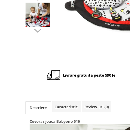
Cadite anatomice
Covorase baie
Inaltatoare antiderapante
Olite antiderapante muzicale
Olite antiderapante simple
Olite muzicale
Olite simple
Olite tip scaunel muzicale
Olite tip scaunel simple
Livrare gratuita peste 590 lei
Reductoare antiderapante
Reductoare moi
Seturi cadite 86 cm
Caracteristici
Review-uri
(0)
Descriere
Seturi cadite 92 cm
Seturi cadite anatomice
Covoras joaca Babyono 516
Suporti anatomici plastic