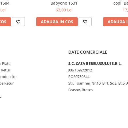
 1584
Babyono 1531
copii B
Lei
63,00 Lei
17
 pentru fiecare copil. Salteaua
 melodii liniștitoare și lumini
COS
ADAUGA IN COS
ADAUGA I
ișează stele pe tavan și emite
izat de culori clare,
apacitatea de concentrare.
voltare, mai întâi când stă întins
 se așeze și să se târască,
 o pernă Tummy Time, care vă va
DATE COMERCIALE
ORE, care a fost creată pentru
 Plata
S.C. CASA BEBELUSULUI S.R.L.
ii, atingerii și auzului.
e Retur
J08/1592/2012
Produselor
RO30759844
de Retur
Str. Toamnei, Nr.10, Bl.1, Sc.E, Et.5,
n imediata apropiere
Brasov, Brasov
rea ochi-mână
L
oltată la vârsta de 2 ani
i
pate, întins pe burtă și ca loc de