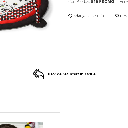
Cod Produs:
516 PROMO
Ai n
Adauga la Favorite
Cere 
Usor de returnat in 14 zile