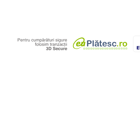
le din partea de sus și lumini
atea de a atașa dinti și clopotei
pilului: zăngănit, foșnet, scârțâit
 bare și pernă
 copilului
(apucarea, deplasarea)