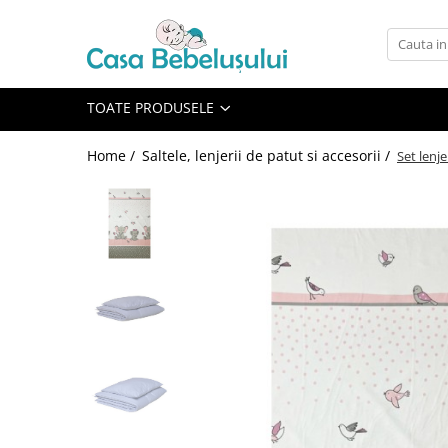
Toate Produsele
Accesorii carucioare copii
TOATE PRODUSELE
Accesorii carucioare
Home /
Saltele, lenjerii de patut si accesorii /
Set lenj
Genti
Aparate de sanatate si ingrijire
copii
Cantare bebelusi si copii
Termometre copii
Baie
Accesorii ingrijire copii
Bureti baie cadita
Cadite 86 cm
Cadite 92 cm