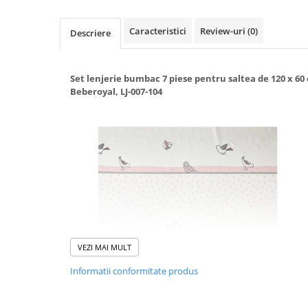
Suporti anatomici textili
Caracteristici
Review-uri
(0)
Descriere
Suporti metalici cadite
Camera copilului
Accesorii patuturi
Set lenjerie bumbac 7 piese pentru saltea de 120 x 60
Beberoyal, LJ-007-104
Fotolii, mese si scaune copii
Leagane copii
Mese de infasat 50 x 70 cm Tega
Baby
Mese de infasat BASIC 50x70 cm
Mese de infasat capat inchis 50x70
cm
Mese de infasat COMFORT 50x70
cm
VEZI MAI MULT
Mese de infasat COMFORT 50x80
Informatii conformitate produs
cm
Mese de infasat moi