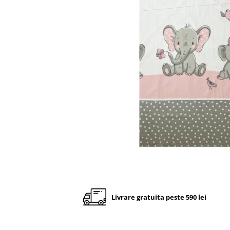
Cadite anatomice
Covorase baie
Inaltatoare antiderapante
Olite antiderapante muzicale
Olite antiderapante simple
Olite muzicale
Olite simple
Olite tip scaunel muzicale
Olite tip scaunel simple
Reductoare antiderapante
Reductoare moi
Seturi cadite 86 cm
Seturi cadite 92 cm
Livrare gratuita peste 590 lei
Seturi cadite anatomice
Suporti anatomici plastic