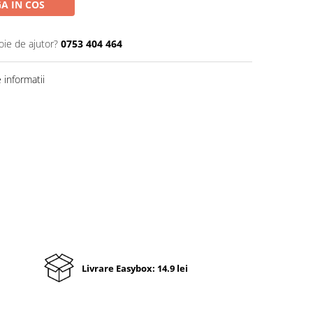
A IN COS
oie de ajutor?
0753 404 464
informatii
Livrare Easybox: 14.9 lei