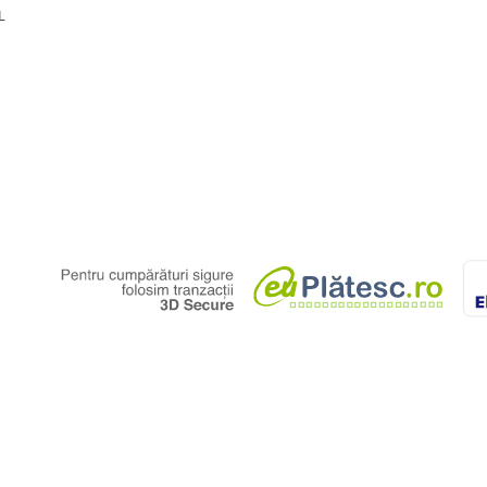
L
tie ca vatelina din interior nu se
tica distinctiva a setului de
i confera o nota de eleganta si
sebit.
au chiar pe canapea, pilota
 facandu-l pe bebe sa se simta la
u util ce poate deveni cadoul
ower sau la botez.
oprietati antialergice si
 vatelina moale si usoara,
unei temperaturi adecvate a
 perfecta, ramanand totodata
elelor de dimensiuni 120x60 cm si
180 x 35 cm /buc
,
asigura
tului, impiedicand in mod eficient
 rolul de a proteja interiorul