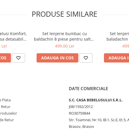
PRODUSE SIMILARE
elusi Komfort,
Set lenjerie bumbac cu
Set lenje
sa detasabila,
baldachin 8 piese pentru saltea
baladachin 
sita, 84x50x7
de 120 x 60 cm, Hippo&Giraffe
saltea de
 Lei
499,00 Lei
499
yal SA053
Roz, Beberoyal, LJ-008-114
Bears&Rab
Beberoya
COS
ADAUGA IN COS
ADAUGA I
ntru a aduce o pata de culoare
lorate si foarte atractive pentru
DATE COMERCIALE
ior cat si umplutura din interior
ntru pielea delicata a
 Plata
S.C. CASA BEBELUSULUI S.R.L.
usa din materiale placute la
e Retur
J08/1592/2012
ra copiilor dvs. un somn linistit si
Produselor
RO30759844
tru detalii, setul de lenjerie
de Retur
Str. Toamnei, Nr.10, Bl.1, Sc.E, Et.5,
at si pernuta pot fi spalate la
Brasov, Brasov
artea matlasata a produselor nu