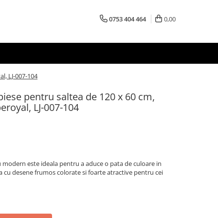
0753 404 464
0,00
al, LJ-007-104
piese pentru saltea de 120 x 60 cm,
eroyal, LJ-007-104
u modern este ideala pentru a aduce o pata de culoare in
a cu desene frumos colorate si foarte atractive pentru cei