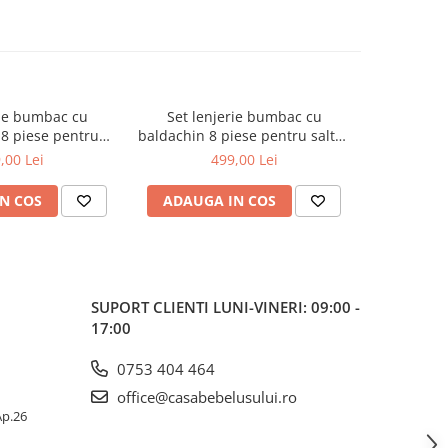
rie bumbac cu
Set lenjerie bumbac cu
Set le
8 piese pentru
baldachin 8 piese pentru saltea
baldachin 8
 120 x 60 cm,
de 120 x 60 cm, Bears&Rabbit
de 120 x
,00 Lei
499,00 Lei
bit Albastru,
Roz, Beberoyal, LJ-008-112
Turcoaz, B
l LJ-008-113
N COS
ADAUGA IN COS
ADAUG
SUPORT CLIENTI
LUNI-VINERI: 09:00 -
17:00
0753 404 464
office@casabebelusului.ro
 Ap.26