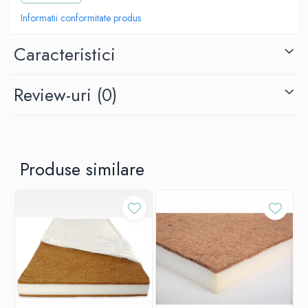
Informatii conformitate produs
Caracteristici
Review-uri
(0)
Produse similare
Aceasta lenjerie de pat cu imprimeu modern este ideala pentru a
aduce o pata de culoare in camera copilului tau. Este prevazuta cu
desene frumos colorate si foarte atractive pentru cei mici.
Avantaje:
Materiale de calitate
certificate -
Atat husa de