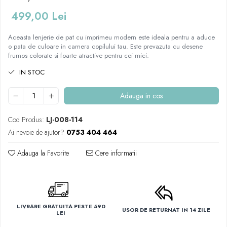
499,00 Lei
Aceasta lenjerie de pat cu imprimeu modern este ideala pentru a aduce
o pata de culoare in camera copilului tau. Este prevazuta cu desene
frumos colorate si foarte atractive pentru cei mici.
IN STOC
Adauga in cos
Cod Produs:
LJ-008-114
Ai nevoie de ajutor?
0753 404 464
Adauga la Favorite
Cere informatii
LIVRARE GRATUITA PESTE 590
USOR DE RETURNAT IN 14 ZILE
LEI