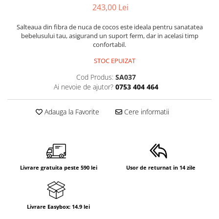
Mese de infasat pliabile
Tampoane postnatale
243,00 Lei
Olite tip scaunel simple
Mese de infasat Ultra Light 50x70
Tampoane si protectii silicon
Reductoare antiderapante
Salteaua din fibra de nuca de cocos este ideala pentru sanatatea
cm
pentru san
bebelusului tau, asigurand un suport ferm, dar in acelasi timp
Reductoare moi
Patuturi pliabile
confortabil.
Seturi cadite 86 cm
Sisteme de siguranta copii
STOC EPUIZAT
Seturi cadite 92 cm
Cod Produs:
SA037
Seturi cadite anatomice
Ai nevoie de ajutor?
0753 404 464
Suporti anatomici plastic
Adauga la Favorite
Cere informatii
Suporti anatomici textili
Suporti metalici cadite
Livrare gratuita peste 590 lei
Usor de returnat in 14 zile
Livrare Easybox: 14.9 lei