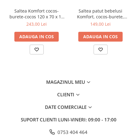
Saltea Komfort cocos-
Saltea patut bebelusi
burete-cocos 120 x 70 x 10
Komfort, cocos-burete,
cm, Beberoyal, SA054
husa detasabila,
243,00 Lei
149,00 Lei
ortopedica, aerisita,
84x50x7 cm, Beberoyal
ADAUGA IN COS
ADAUGA IN COS
SA053
MAGAZINUL MEU
CLIENTI
DATE COMERCIALE
SUPORT CLIENTI
LUNI-VINERI: 09:00 - 17:00
0753 404 464