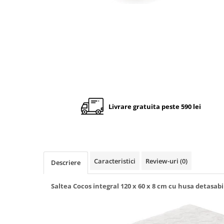
Cadite anatomice
Covorase baie
Inaltatoare antiderapante
Olite antiderapante muzicale
Olite antiderapante simple
Olite muzicale
Olite simple
Livrare gratuita peste 590 lei
Olite tip scaunel muzicale
Olite tip scaunel simple
Reductoare antiderapante
Reductoare moi
Caracteristici
Review-uri
(0)
Descriere
Seturi cadite 86 cm
Saltea Cocos integral 120 x 60 x 8 cm cu husa detasabi
Seturi cadite 92 cm
Seturi cadite anatomice
Suporti anatomici plastic