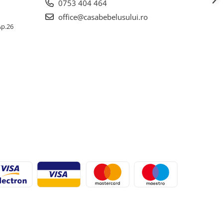
0753 404 464
office@casabebelusului.ro
 Ap.26