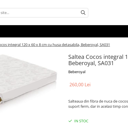
ocos integral 120 x 60 x 8 cm cu husa detasabila, Beberoyal, SA031
Saltea Cocos integral 
Beberoyal, SA031
Beberoyal
260,00 Lei
Salteaua din fibra de nuca de cocos
suport ferm, dar in acelasi timp con
IN STOC