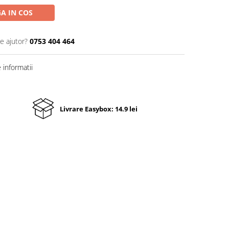
A IN COS
e ajutor?
0753 404 464
informatii
Livrare Easybox: 14.9 lei