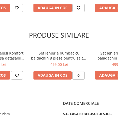
, LJ-008-109
alb, Beberoyal, LJ-008-105
Blue, Bebero
COS
ADAUGA IN COS
ADAUGA I
PRODUSE SIMILARE
elusi Komfort,
Set lenjerie bumbac cu
Set lenje
sa detasabila,
baldachin 8 piese pentru saltea
baladachin 
sita, 84x50x7
de 120 x 60 cm, Hippo&Giraffe
saltea de
 Lei
499,00 Lei
499
yal SA053
Roz, Beberoyal, LJ-008-114
Bears&Rab
Beberoya
COS
ADAUGA IN COS
ADAUGA I
DATE COMERCIALE
 Plata
S.C. CASA BEBELUSULUI S.R.L.