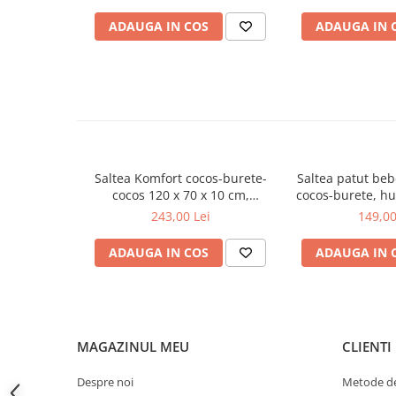
Bears&Rabbit Albastru,
Roz, Beberoyal
Mese de infasat pliabile
Beberoyal LJ-008-113
ADAUGA IN COS
ADAUGA IN 
Mese de infasat Ultra Light 50x70
cm
Patuturi pliabile
Sisteme de siguranta copii
Igiena si ingrijire copii
Jucarii bebelusi
Saltea Komfort cocos-burete-
Saltea patut beb
Carusele patut
cocos 120 x 70 x 10 cm,
cocos-burete, hu
Beberoyal, SA054
ortopedica, aeri
243,00 Lei
149,00
Centre de activitati
cm, Bebero
Jucarii bip-bip si chitaitoare
ADAUGA IN COS
ADAUGA IN 
Jucarii de agatat
Jucarii de atasament
Jucarii de baie
MAGAZINUL MEU
CLIENTI
Jucarii educative bebe
Despre noi
Metode de
Jucarii muzicale