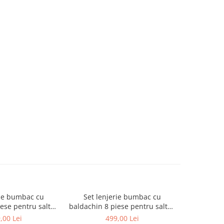
rie bumbac cu
Set lenjerie bumbac cu
Set le
ese pentru saltea
baldachin 8 piese pentru saltea
baldachin 8
m, Love Elephants
de 120 x 60 cm, Hippo&Giraffe
de 120 x
,00 Lei
499,00 Lei