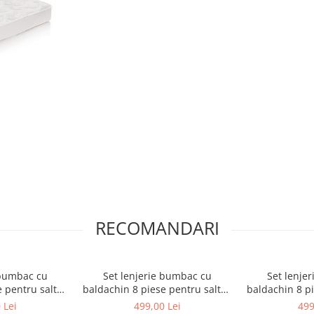
atatea bebelusului tau,
 coloanei vertebrale, iar prin
i si absoarbe excesul de umiditate.
RECOMANDARI
 bumbac cu
Set lenjerie bumbac cu
Set lenje
e pentru saltea
baldachin 8 piese pentru saltea
baldachin 8 pi
, Bears&Toys
de 120 x 60 cm, Safari Friends
de 120 x 60 c
 Lei
499,00 Lei
499