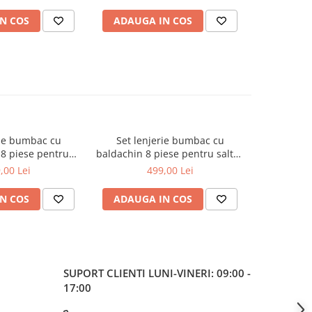
yal, LJ-008-101
Roz, Beberoyal, LJ-008-114
Bej, Beb
N COS
ADAUGA IN COS
ADAUG
rie bumbac cu
Set lenjerie bumbac cu
Set le
8 piese pentru
baldachin 8 piese pentru saltea
baldachin 8
 120 x 60 cm,
de 120 x 60 cm, Bears&Rabbit
de 120 x
,00 Lei
499,00 Lei
bit Albastru,
Roz, Beberoyal, LJ-008-112
Turcoaz, B
l LJ-008-113
N COS
ADAUGA IN COS
ADAUG
SUPORT CLIENTI
LUNI-VINERI: 09:00 -
17:00