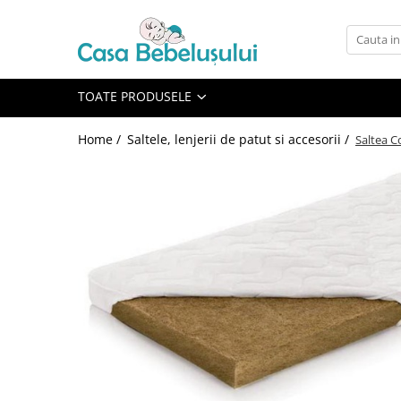
Toate Produsele
Accesorii carucioare copii
TOATE PRODUSELE
Accesorii carucioare
Home /
Saltele, lenjerii de patut si accesorii /
Saltea C
Genti
Aparate de sanatate si ingrijire
copii
Cantare bebelusi si copii
Termometre copii
Baie
Accesorii ingrijire copii
Bureti baie cadita
Cadite 86 cm
Cadite 92 cm