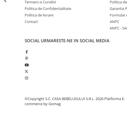
Termeni si Conditii
Politica d
Jucarii pentru dentitie
Politica de Confidentialitate
Garantia 
Jucarii sunatoare
Politica de livrare
Formular 
Contact
ANPC
Jucarii de exterior
ANPC - SA
Triciclete
Jucarii de plus
SOCIAL
URMARESTE-NE IN SOCIAL MEDIA
La masa
Articole hranire bebelusi
Biberoane, tetine, accesorii
Cani, pahare si accesorii bebe
Incalzitoare si termosuri bebe
Suzete si accesorii
Saltele, lenjerii de patut si accesorii
©Copyright S.C. CASA BEBELUSULUI S.R.L. 2026
Platforma E-
commerce by Gomag
Lenjerii si huse patut
Paturici bebe
Perne, pilote si pozitionatoare