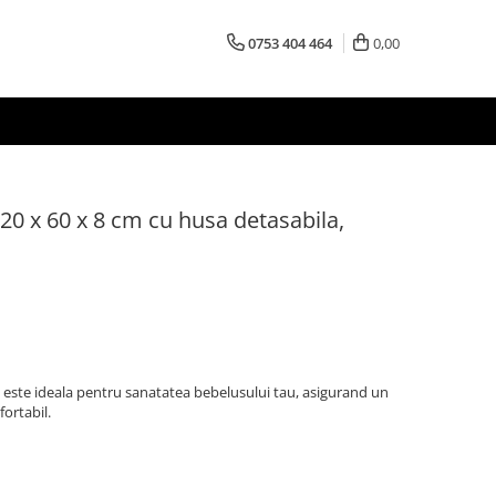
0753 404 464
0,00
120 x 60 x 8 cm cu husa detasabila,
 este ideala pentru sanatatea bebelusului tau, asigurand un
fortabil.