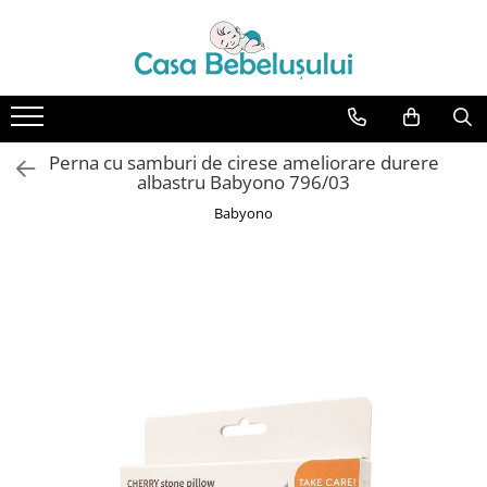
Toate Produsele
Accesorii carucioare copii
Accesorii carucioare
Perna cu samburi de cirese ameliorare durere
Genti
albastru Babyono 796/03
Aparate de sanatate si ingrijire
Babyono
copii
Cantare bebelusi si copii
Termometre copii
Baie
Accesorii ingrijire copii
Bureti baie cadita
Cadite 86 cm
Cadite 92 cm