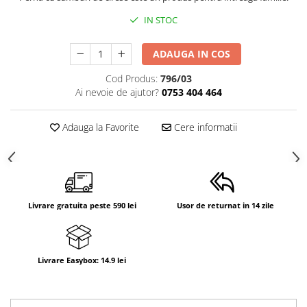
Suporti anatomici textili
IN STOC
Suporti metalici cadite
ADAUGA IN COS
Camera copilului
Accesorii patuturi
Cod Produs:
796/03
Ai nevoie de ajutor?
0753 404 464
Fotolii, mese si scaune copii
Leagane copii
Adauga la Favorite
Cere informatii
Mese de infasat 50 x 70 cm Tega
Baby
Mese de infasat BASIC 50x70 cm
Mese de infasat capat inchis 50x70
Livrare gratuita peste 590 lei
Usor de returnat in 14 zile
cm
Mese de infasat COMFORT 50x70
cm
Livrare Easybox: 14.9 lei
Mese de infasat COMFORT 50x80
cm
Mese de infasat moi