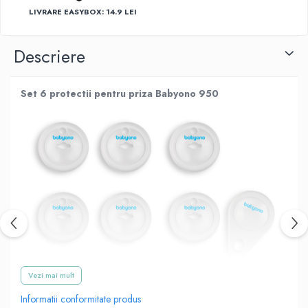
LIVRARE EASYBOX: 14.9 LEI
Descriere
Set 6 protectii pentru priza Babyono 950
Vezi mai mult
Informatii conformitate produs
Copiii mici învață și descoperă lumea prin atingere.