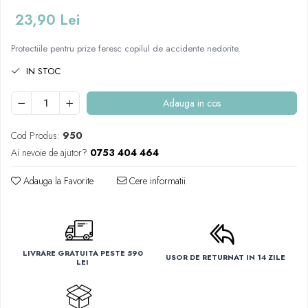
Mese de infasat pliabile
Tampoane postnatale
Olite tip scaunel simple
23,90 Lei
Mese de infasat Ultra Light 50x70
Tampoane si protectii silicon
Reductoare antiderapante
cm
pentru san
Protectiile pentru prize feresc copilul de accidente nedorite.
Reductoare moi
Patuturi pliabile
IN STOC
Seturi cadite 86 cm
Sisteme de siguranta copii
Seturi cadite 92 cm
Adauga in cos
Seturi cadite anatomice
Cod Produs:
950
Suporti anatomici plastic
Ai nevoie de ajutor?
0753 404 464
Suporti anatomici textili
Adauga la Favorite
Cere informatii
Suporti metalici cadite
LIVRARE GRATUITA PESTE 590
USOR DE RETURNAT IN 14 ZILE
LEI