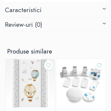
Din păcate, nu toate obiectele din casă sunt sigure pentru copil.
Caracteristici
Printre obiectele care nu ar trebui să fie la îndemâna copilului
dumneavoastră, putem include prizele electrice.
Review-uri
(0)
Protecția sub formă de lacăt pe prize va face ca periculosul curent
să nu mai fie o amenințare pentru copilul activ.
Protectiile noastre pentru prize sunt echipate cu o cheie, care va
împiedica îndepărtarea ușoară a încuietorilor de către copil.
Protectiile sunt compatibile cu prizele fără și cu împământare.
Produse similare
Proprietăți:
asigurați prizele pentru a preveni introducerea degetelor sau
a altor obiecte de catre cei mici
minimizați riscul de șoc electric
potrivite atât pentru prizele cu împământate cat si fara
ușor de instalat și îndepărtat cu cheia atașată
6 bucati
cheie