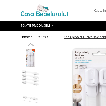
Toate Produsele
Accesorii carucioare copii
TOATE PRODUSELE
Accesorii carucioare
Home /
Camera copilului /
Set 4 protectii universale pen
Genti
Aparate de sanatate si ingrijire
copii
Cantare bebelusi si copii
Termometre copii
Baie
Accesorii ingrijire copii
Bureti baie cadita
Cadite 86 cm
Cadite 92 cm