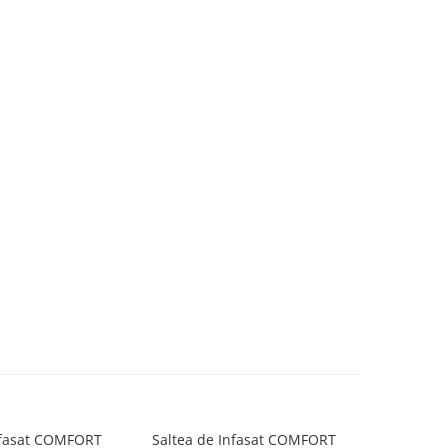
nfasat COMFORT
Saltea de Infasat COMFORT
Saltea d