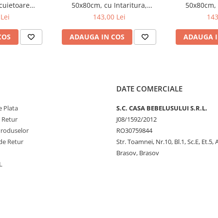
ncuietoare
50x80cm, cu Intaritura,
50x80cm, c
ru mobilă, 4
Grosime 3cm, Sistem Anti-
Grosime 3cm
Lei
143,00 Lei
143
ono 1577
Alunecare, Friends Forever 212-
Alunecare, B
000-754
COS
ADAUGA IN COS
ADAUGA I
DATE COMERCIALE
 Plata
S.C. CASA BEBELUSULUI S.R.L.
citiți cu atenție instrucțiunile.
 instrucțiunile nu sunt
e Retur
J08/1592/2012
Produselor
RO30759844
actă. Dispozitivul trebuie înlocuit
de Retur
Str. Toamnei, Nr.10, Bl.1, Sc.E, Et.5,
Brasov, Brasov
cuință.
L
adulți conform destinației.