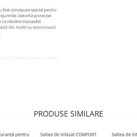
 au fost concepute special pentru
ejurimile. Datorită protecției
er va rămâne inaccesibil.
abilă 3M. Astfel nu deteriorează
.
 ar fi dulapuri, sertare, vitrine,
i intuitiv bazat pe încuietori.
i este necesară, aceasta poate fi
PRODUSE SIMILARE
iguranță pentru
Saltea de Infasat COMFORT
Saltea de I
fi atașat de diverse materiale,