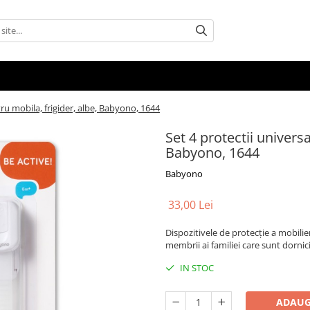
tru mobila, frigider, albe, Babyono, 1644
Set 4 protectii universa
Babyono, 1644
Babyono
33,00 Lei
Dispozitivele de protecție a mobilie
membrii ai familiei care sunt dornic
IN STOC
ADAUG