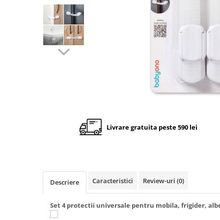
Cadite anatomice
Covorase baie
Inaltatoare antiderapante
Olite antiderapante muzicale
Olite antiderapante simple
Olite muzicale
Olite simple
Olite tip scaunel muzicale
Olite tip scaunel simple
Livrare gratuita peste 590 lei
Reductoare antiderapante
Reductoare moi
Seturi cadite 86 cm
Caracteristici
Review-uri
(0)
Descriere
Seturi cadite 92 cm
Seturi cadite anatomice
Set 4 protectii universale pentru mobila, frigider, al
Suporti anatomici plastic