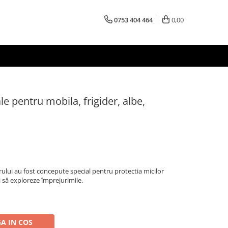
0753 404 464
0,00
le pentru mobila, frigider, albe,
rului au fost concepute special pentru protectia micilor
i să exploreze împrejurimile.
A IN COS