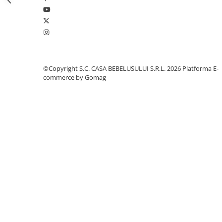
Jucarii pentru dentitie
Jucarii sunatoare
Jucarii de exterior
Triciclete
Jucarii de plus
©Copyright S.C. CASA BEBELUSULUI S.R.L. 2026
Platforma E-
commerce by Gomag
La masa
Articole hranire bebelusi
Biberoane, tetine, accesorii
Cani, pahare si accesorii bebe
Incalzitoare si termosuri bebe
Suzete si accesorii
Saltele, lenjerii de patut si accesorii
Lenjerii si huse patut
Paturici bebe
Perne, pilote si pozitionatoare