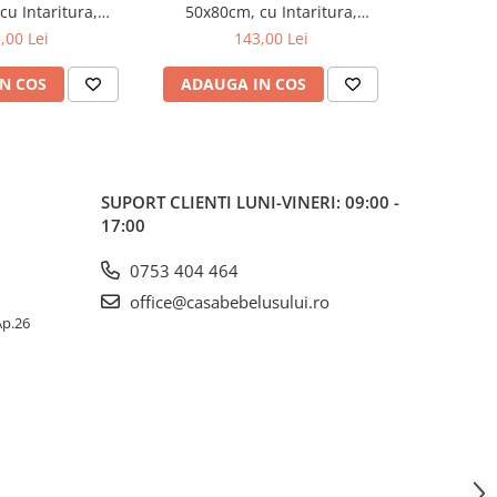
u Intaritura,
50x80cm, cu Intaritura,
50x80cm
, Sistem Anti-
Grosime 3cm, Sistem Anti-
Grosime 
,00 Lei
143,00 Lei
aloons 212-000-
Alunecare, Mouse 212-000-727
Alunecare
734
N COS
ADAUGA IN COS
ADAUG
SUPORT CLIENTI
LUNI-VINERI: 09:00 -
17:00
0753 404 464
office@casabebelusului.ro
 Ap.26