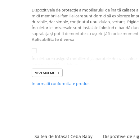
Suporti anatomici textili
Dispozitivele de protecție a mobilierului de înaltă calitate
micii membrii ai familiei care sunt dornici să exploreze împr
Suporti metalici cadite
durabile, dar simple, conținutul unui dulap, sertar și frigid
Camera copilului
Încuietorile universale sunt instalate folosind o bandă dur
suprafața și pot fi demontate cu ușurință în orice moment
Accesorii patuturi
Aplicabilitate diversa
Fotolii, mese si scaune copii
Leagane copii
Încuietoarea asigură mobilierul și aparatele de uz casnic, cum
Mese de infasat 50 x 70 cm Tega
vase de toaletă și frigidere
.
Baby
VEZI MAI MULT
Produs usor de folosit
Mese de infasat BASIC 50x70 cm
Informatii conformitate produs
Mese de infasat capat inchis 50x70
cm
Produsul este furnizat cu un mecanism de deschidere sigur ș
Mese de infasat COMFORT 50x70
Oferă confort în utilizarea zilnică. Dacă încuietoarea nu ma
cm
detașată cu ușurință.
CONFORM CU STANDARDUL DE SIGURANȚĂ EN 16948
Mese de infasat COMFORT 50x80
cm
Mese de infasat moi
Saltea de Infasat Ceba Baby
Dispozitive de s
Banda durabilă 3M nu dăunează suprafeței. Produsul poate 