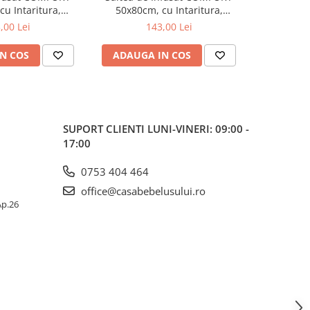
u Intaritura,
50x80cm, cu Intaritura,
50x80cm
, Sistem Anti-
Grosime 3cm, Sistem Anti-
Grosime 
,00 Lei
143,00 Lei
aloons 212-000-
Alunecare, Mouse 212-000-727
Alunecare
734
N COS
ADAUGA IN COS
ADAUG
SUPORT CLIENTI
LUNI-VINERI: 09:00 -
17:00
0753 404 464
office@casabebelusului.ro
 Ap.26