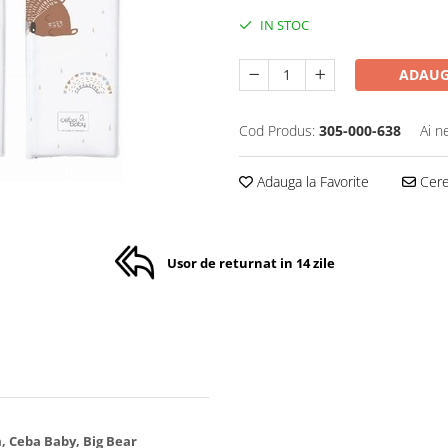
IN STOC
ADAUG
Cod Produs:
305-000-638
Ai n
Adauga la Favorite
Cere 
Usor de returnat in 14 zile
cm, Ceba Baby,
Big Bear