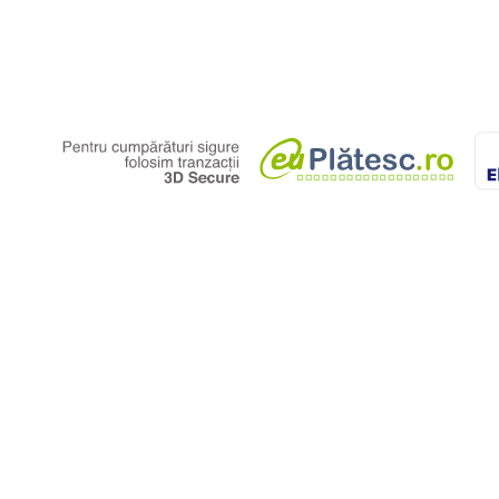
n apropierea surselor deschise de
afetei saltelei se va folosi doar
bureti sau alte obiecte si
eturi, incetati imediat utilizarea
n care dorim să oferim copilului
30 de ani de experienta intelege
tă calitate, fara BPA sau ftalați