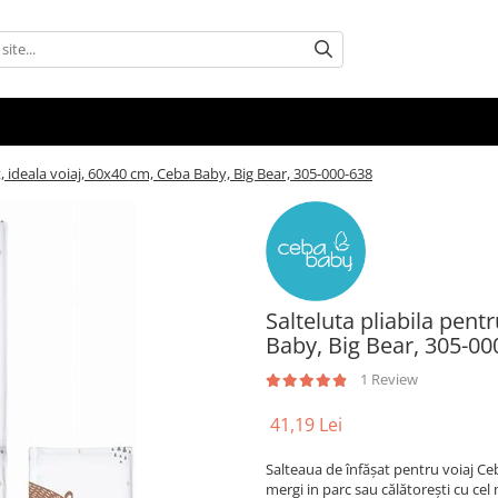
t, ideala voiaj, 60x40 cm, Ceba Baby, ​​​Big Bear, 305-000-638
​Salteluta pliabila pent
Baby, ​​​Big Bear, 305-0
1 Review
41,19 Lei
Salteaua de înfășat pentru voiaj Ce
mergi in parc sau călătorești cu cel 