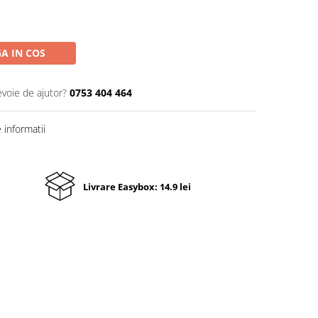
A IN COS
evoie de ajutor?
0753 404 464
informatii
Livrare Easybox: 14.9 lei