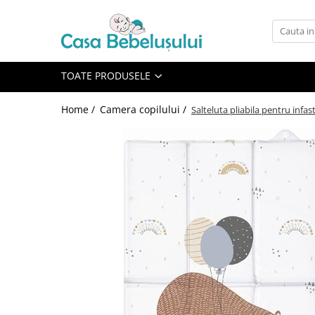
Toate Produsele
Accesorii carucioare copii
TOATE PRODUSELE
Accesorii carucioare
Home /
Camera copilului /
​Salteluta pliabila pentru infas
Genti
Aparate de sanatate si ingrijire
copii
Cantare bebelusi si copii
Termometre copii
Baie
Accesorii ingrijire copii
Bureti baie cadita
Cadite 86 cm
Cadite 92 cm