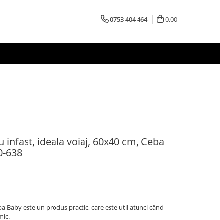
0753 404 464
0,00
ru infast, ideala voiaj, 60x40 cm, Ceba
00-638
ba Baby este un produs practic, care este util atunci când
mic.