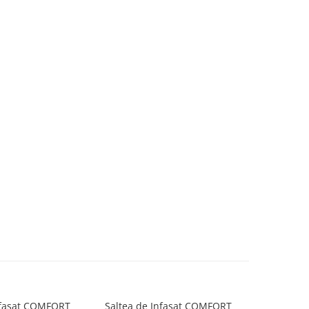
nfasat COMFORT
Saltea de Infasat COMFORT
Saltea d