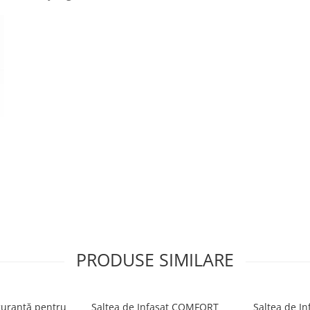
PRODUSE SIMILARE
tru utilizare inca din primele
iguranță pentru
Saltea de Infasat COMFORT
Saltea de I