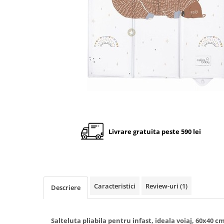
Cadite anatomice
Covorase baie
Inaltatoare antiderapante
Olite antiderapante muzicale
Olite antiderapante simple
Olite muzicale
Olite simple
Olite tip scaunel muzicale
Olite tip scaunel simple
Livrare gratuita peste 590 lei
Reductoare antiderapante
Reductoare moi
Seturi cadite 86 cm
Caracteristici
Review-uri
(1)
Descriere
Seturi cadite 92 cm
Seturi cadite anatomice
Suporti anatomici plastic
Salteluta pliabila pentru infast, ideala voiaj, 60x40 