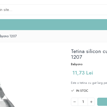
Babyono 1207
Tetina silicon 
1207
Babyono
11,73 Lei
Este o tetina cu gat larg pe
IN STOC