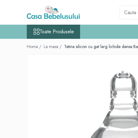
Toate Produsele
Toate Produsele
Accesorii carucioare copii
Accesorii carucioare
Home /
La masa /
Tetina silicon cu gat larg lichide dense 
Genti
Aparate de sanatate si ingrijire copii
Cantare bebelusi si copii
Termometre copii
Baie
Accesorii ingrijire copii
Bureti baie cadita
Cadite 86 cm
Cadite 92 cm
Cadite anatomice