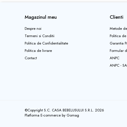
Saltele copii
Sanatate si siguranta
Magazinul meu
Clienti
Aparate aerosoli, aspiratoare
nazale si accesorii
Despre noi
Metode de
Sarcina
Termeni si Conditii
Politica de
Accesorii alaptare
Politica de Confidentialitate
Garantia P
Politica de livrare
Formular d
Centuri abdominale
Contact
ANPC
Marsupii Si Hamuri
ANPC - SA
Perne de alaptat Duo
Perne de alaptat Huggy
Perne de alaptat Mini
Perne de alaptat Multi
Perne postnatale
©Copyright S.C. CASA BEBELUSULUI S.R.L. 2026
Pompe san
Platforma E-commerce by Gomag
Recipiente pentru lapte