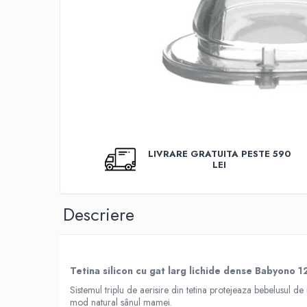
Covorase baie
Inaltatoare antiderapante
Olite antiderapante muzicale
Olite antiderapante simple
Olite muzicale
Olite simple
Olite tip scaunel muzicale
LIVRARE GRATUITA PESTE 590
Olite tip scaunel simple
LEI
Reductoare antiderapante
Reductoare moi
Descriere
Seturi cadite 86 cm
Seturi cadite 92 cm
Seturi cadite anatomice
Tetina silicon cu gat larg lichide dense Babyono 
Suporti anatomici plastic
Sistemul triplu de aerisire din tetina protejeaza bebelusul de i
mod natural sânul mamei.