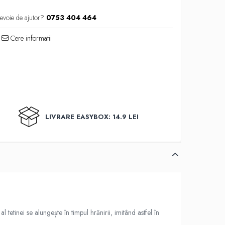
evoie de ajutor?
0753 404 464
Cere informatii
LIVRARE EASYBOX: 14.9 LEI
l tetinei se alungește în timpul hrănirii, imitând astfel în