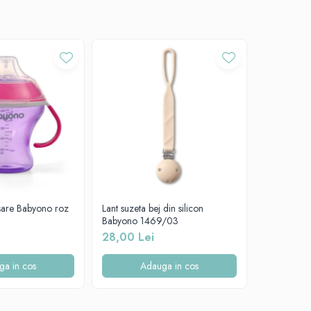
rsare Babyono roz
Lant suzeta bej din silicon
Lant suzeta
Babyono 1469/03
Babyono 1
28,00 Lei
28,00 Le
ga in cos
Adauga in cos
A