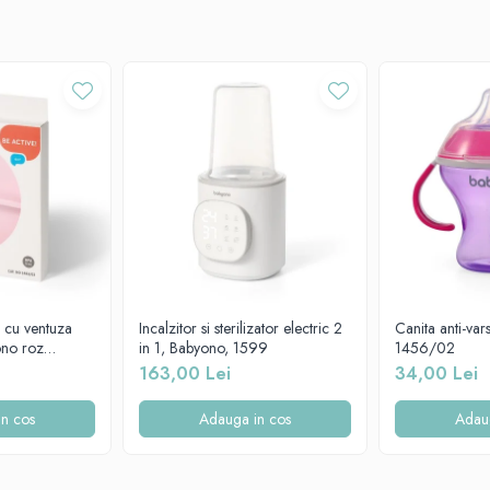
n cu ventuza
Incalzitor si sterilizator electric 2
Canita anti-va
ono roz
in 1, Babyono, 1599
1456/02
163,00 Lei
34,00 Lei
n cos
Adauga in cos
Adau