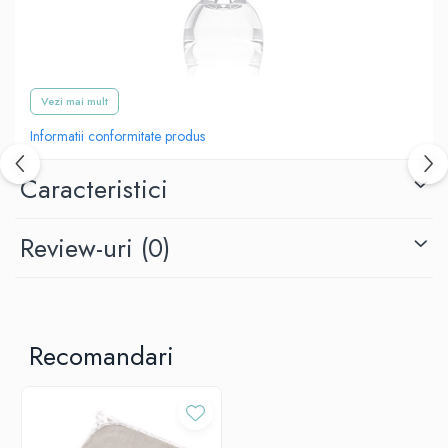
Vezi mai mult
Informatii conformitate produs
Caracteristici
Review-uri
(0)
Recomandari
Tetinele noastre sunt compatibile cu biberoanele Babyono cu gât
larg.
Sunt concepute pentru a asigura un flux adecvat de lapte, în funcție
de densitatea acestuia și de creșterea copilului.