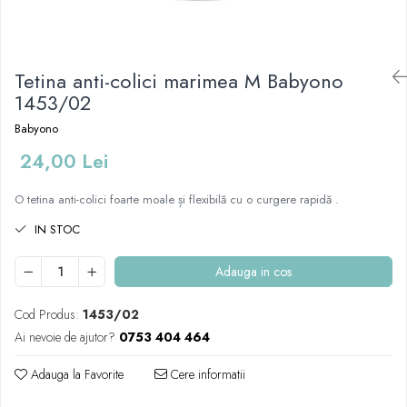
Mese de infasat pliabile
Tampoane postnatale
Olite tip scaunel simple
Mese de infasat Ultra Light 50x70
Tampoane si protectii silicon
Reductoare antiderapante
cm
pentru san
Tetina anti-colici marimea M Babyono
Reductoare moi
Patuturi pliabile
1453/02
Seturi cadite 86 cm
Sisteme de siguranta copii
Babyono
Seturi cadite 92 cm
24,00 Lei
Seturi cadite anatomice
Suporti anatomici plastic
O tetina anti-colici foarte moale și flexibilă cu o curgere rapidă .
Suporti anatomici textili
IN STOC
Suporti metalici cadite
Adauga in cos
Cod Produs:
1453/02
Ai nevoie de ajutor?
0753 404 464
Adauga la Favorite
Cere informatii