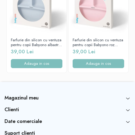
Anti-colici
Tetina noastră este furnizată cu o supapă anti-colici care asigură o
circulație adecvată a aerului în timpul hrănirii. Aerul ajunge in
biberon, nu in burtica celui mic. Acest lucru previne colicile
Farfurie din silicon cu ventuza
Farfurie din silicon cu ventuza
bebelușului.
pentru copii Babyono albastra
pentru copii Babyono roz
1482/01
1482/02
39,00 Lei
39,00 Lei
Adauga in cos
Adauga in cos
Magazinul meu
Clienti
Date comerciale
Suport clienti