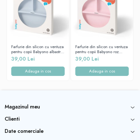
Farfurie din silicon cu ventuza
Farfurie din silicon cu ventuza
pentru copii Babyono albastra
pentru copii Babyono roz
1482/01
1482/02
39,00 Lei
39,00 Lei
Adauga in cos
Adauga in cos
Datorită vârfurilor bine modelate, periile pot curăța cu atenție
paiele, tetinele și alte spatii greu accesibile.
Magazinul meu
Dimensiuni diferite
Clienti
Date comerciale