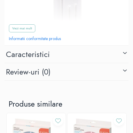
Vezi mai mult
Informatii conformitate produs
Caracteristici
Review-uri
(0)
Periile de curățare sunt perfecte pentru spălarea interioarelor greu
accesibile ale paielor care sunt folosite la canite și biberoane.
Forma eficienta
Produse similare