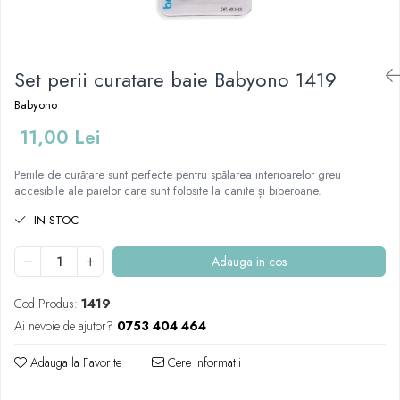
Mese de infasat pliabile
Tampoane postnatale
Olite tip scaunel simple
Mese de infasat Ultra Light 50x70
Tampoane si protectii silicon
Reductoare antiderapante
cm
pentru san
Set perii curatare baie Babyono 1419
Reductoare moi
Patuturi pliabile
Seturi cadite 86 cm
Babyono
Sisteme de siguranta copii
Seturi cadite 92 cm
11,00 Lei
Seturi cadite anatomice
Periile de curățare sunt perfecte pentru spălarea interioarelor greu
Suporti anatomici plastic
accesibile ale paielor care sunt folosite la canite și biberoane.
Suporti anatomici textili
IN STOC
Suporti metalici cadite
Adauga in cos
Cod Produs:
1419
Ai nevoie de ajutor?
0753 404 464
Adauga la Favorite
Cere informatii