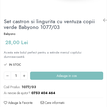
Mese de infasat pliabile
Tampoane postnatale
Olite tip scaunel simple
Mese de infasat Ultra Light 50x70
Tampoane si protectii silicon
Reductoare antiderapante
cm
pentru san
Set castron si lingurita cu ventuza copii
Reductoare moi
Patuturi pliabile
verde Babyono 1077/03
Seturi cadite 86 cm
Sisteme de siguranta copii
Babyono
Seturi cadite 92 cm
28,00 Lei
Seturi cadite anatomice
Suporti anatomici plastic
Acesta este bolul perfect pentru a extinde meniul copilului
dumneavoastră.
Suporti anatomici textili
Suporti metalici cadite
IN STOC
Adauga in cos
Cod Produs:
1077/03
Ai nevoie de ajutor?
0753 404 464
Adauga la Favorite
Cere informatii