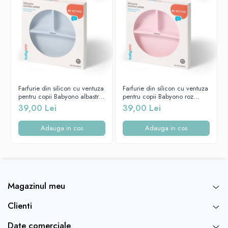
Farfurie din silicon cu ventuza
Farfurie din silicon cu ventuza
pentru copii Babyono albastra
pentru copii Babyono roz
1482/01
1482/02
39,00 Lei
39,00 Lei
Adauga in cos
Adauga in cos
Magazinul meu
Baza cu ventuza din silicon împiedică bolul să se miște în jurul
Clienti
mesei, previne scurgerile și ajută la păstrarea lucrurilor curate.
Forma ergonomica
Date comerciale