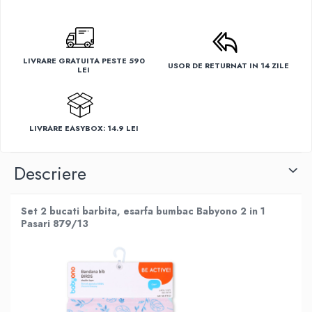
Suporti anatomici textili
Suporti metalici cadite
Camera copilului
LIVRARE GRATUITA PESTE 590
Accesorii patuturi
USOR DE RETURNAT IN 14 ZILE
LEI
Fotolii, mese si scaune copii
Leagane copii
Mese de infasat 50 x 70 cm Tega
LIVRARE EASYBOX: 14.9 LEI
Baby
Mese de infasat BASIC 50x70 cm
Descriere
Mese de infasat capat inchis 50x70
cm
Set 2 bucati barbita, esarfa bumbac Babyono 2 in 1
Mese de infasat COMFORT 50x70
Pasari 879/13
cm
Mese de infasat COMFORT 50x80
cm
Mese de infasat moi