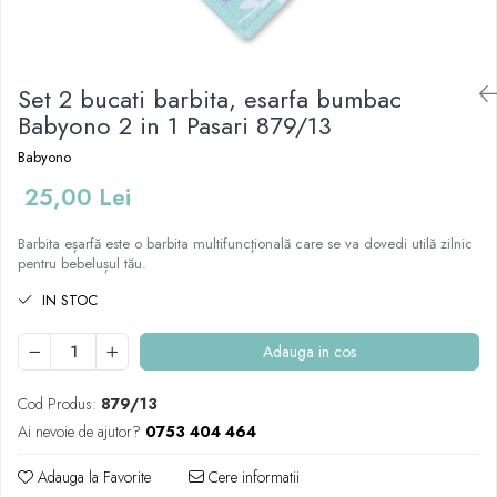
Covorase baie
Inaltatoare antiderapante
Olite antiderapante muzicale
Set 2 bucati barbita, esarfa bumbac
Babyono 2 in 1 Pasari 879/13
Olite antiderapante simple
Olite muzicale
Babyono
Olite simple
25,00 Lei
Olite tip scaunel muzicale
Barbita eșarfă este o barbita multifuncțională care se va dovedi utilă zilnic
Olite tip scaunel simple
pentru bebelușul tău.
Reductoare antiderapante
IN STOC
Reductoare moi
Adauga in cos
Seturi cadite 86 cm
Seturi cadite 92 cm
Cod Produs:
879/13
Seturi cadite anatomice
Ai nevoie de ajutor?
0753 404 464
Suporti anatomici plastic
Adauga la Favorite
Cere informatii