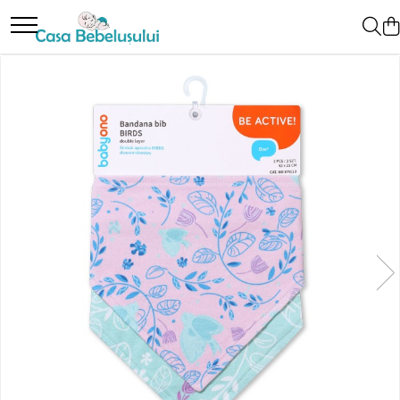
Toate Produsele
Accesorii carucioare copii
Accesorii carucioare
Genti
Aparate de sanatate si ingrijire copii
Cantare bebelusi si copii
Termometre copii
Baie
Accesorii ingrijire copii
Bureti baie cadita
Cadite 86 cm
Cadite 92 cm
Cadite anatomice