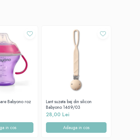
rsare Babyono roz
Lant suzeta bej din silicon
Lant suzeta
Babyono 1469/03
Babyono 1
28,00 Lei
28,00 Le
ga in cos
Adauga in cos
A