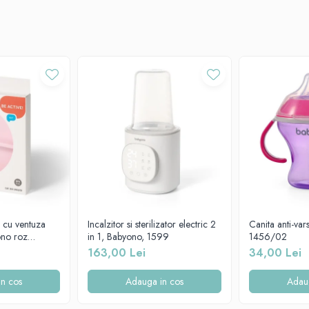
t după program și uscați.
ălare, există riscul de deformare.
lusului
n cu ventuza
Incalzitor si sterilizator electric 2
Canita anti-va
ono roz
in 1, Babyono, 1599
1456/02
163,00 Lei
34,00 Lei
n cos
Adauga in cos
Adau