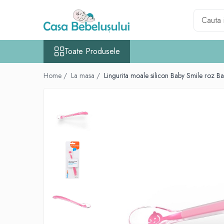
Toate Produsele
Toate Produsele
Accesorii carucioare copii
Accesorii carucioare
Home /
La masa /
Lingurita moale silicon Baby Smile roz 
Genti
Aparate de sanatate si ingrijire copii
Cantare bebelusi si copii
Termometre copii
Baie
Accesorii ingrijire copii
Bureti baie cadita
Cadite 86 cm
Cadite 92 cm
Cadite anatomice