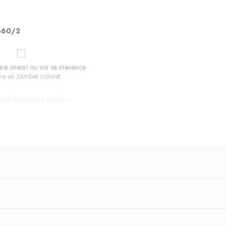
1460/2
care uneori nu vor sa manance.
re un zâmbet colorat.
ul de iritare a gingiilor.
 periculoase pentru copil.
 semn de deteriorare sau uzură - aruncați.
lizare, opărțiți produsul cu apă clocotită (nu fierbeți!) și uscați-l.