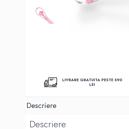
Covorase baie
Inaltatoare antiderapante
Olite antiderapante muzicale
Olite antiderapante simple
Olite muzicale
Olite simple
Olite tip scaunel muzicale
Olite tip scaunel simple
Reductoare antiderapante
LIVRARE GRATUITA PESTE 590
LEI
Reductoare moi
Seturi cadite 86 cm
Descriere
Seturi cadite 92 cm
Seturi cadite anatomice
Descriere
Suporti anatomici plastic