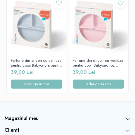
mașina de spălat vase.
Farfurie din silicon cu ventuza
Farfurie din silicon cu ventuza
pentru copii Babyono albastra
pentru copii Babyono roz
1482/01
1482/02
39,00 Lei
39,00 Lei
Adauga in cos
Adauga in cos
Proprietăți:
Magazinul meu
ventuza împiedică mișcarea farfuriei pe masă
Clienti
fabricata din materiale sigure, de calitate