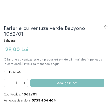
Mese de infasat pliabile
Tampoane postnatale
Olite tip scaunel simple
Mese de infasat Ultra Light 50x70
Tampoane si protectii silicon
Reductoare antiderapante
cm
pentru san
Reductoare moi
Patuturi pliabile
Farfurie cu ventuza verde Babyono
Seturi cadite 86 cm
Sisteme de siguranta copii
1062/01
Seturi cadite 92 cm
Babyono
Seturi cadite anatomice
29,00 Lei
Suporti anatomici plastic
Suporti anatomici textili
O farfurie cu ventuza este un produs extrem de util, mai ales in perioada
in care copilul invata sa manance singur.
Suporti metalici cadite
IN STOC
Adauga in cos
Cod Produs:
1062/01
Ai nevoie de ajutor?
0753 404 464