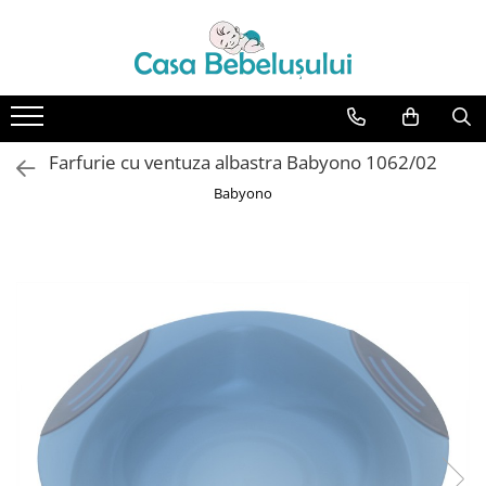
Toate Produsele
Accesorii carucioare copii
Accesorii carucioare
Farfurie cu ventuza albastra Babyono 1062/02
Genti
Babyono
Aparate de sanatate si ingrijire
copii
Cantare bebelusi si copii
Termometre copii
Baie
Accesorii ingrijire copii
Bureti baie cadita
Cadite 86 cm
Cadite 92 cm