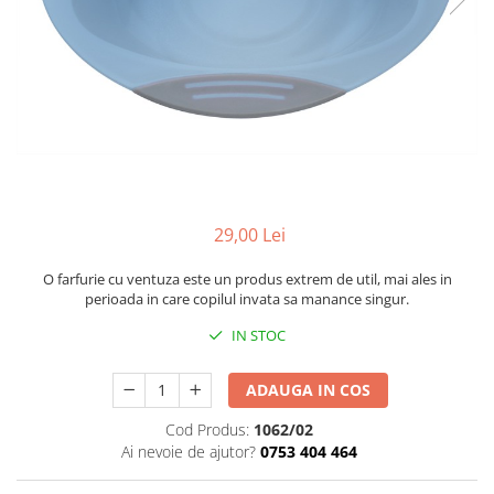
Cadite anatomice
Covorase baie
Inaltatoare antiderapante
Olite antiderapante muzicale
Olite antiderapante simple
Olite muzicale
Olite simple
29,00 Lei
Olite tip scaunel muzicale
Olite tip scaunel simple
O farfurie cu ventuza este un produs extrem de util, mai ales in
perioada in care copilul invata sa manance singur.
Reductoare antiderapante
IN STOC
Reductoare moi
Seturi cadite 86 cm
ADAUGA IN COS
Seturi cadite 92 cm
Cod Produs:
1062/02
Seturi cadite anatomice
Ai nevoie de ajutor?
0753 404 464
Suporti anatomici plastic