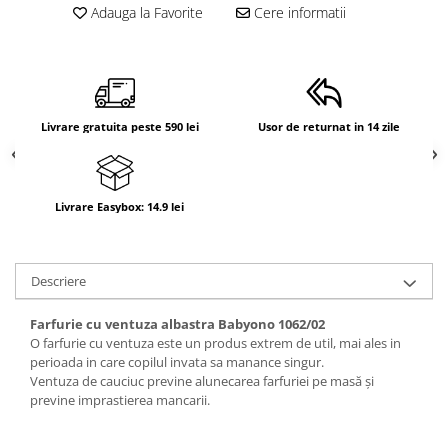
Adauga la Favorite
Cere informatii
Suporti anatomici textili
Suporti metalici cadite
Camera copilului
Accesorii patuturi
Livrare gratuita peste 590 lei
Usor de returnat in 14 zile
Fotolii, mese si scaune copii
Leagane copii
Mese de infasat 50 x 70 cm Tega
Livrare Easybox: 14.9 lei
Baby
Mese de infasat BASIC 50x70 cm
Descriere
Mese de infasat capat inchis 50x70
cm
Farfurie cu ventuza albastra Babyono 1062/02
Mese de infasat COMFORT 50x70
O farfurie cu ventuza este un produs extrem de util, mai ales in
cm
perioada in care copilul invata sa manance singur.
Ventuza de cauciuc previne alunecarea farfuriei pe masă și
Mese de infasat COMFORT 50x80
previne imprastierea mancarii.
cm
Mese de infasat moi