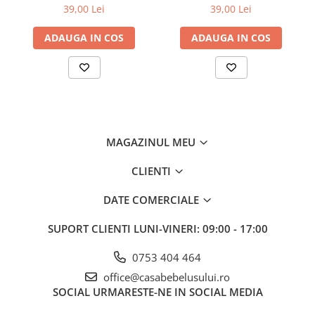
Babyono albastra 1482/01
Babyono roz 1482/02
39,00 Lei
39,00 Lei
Jucarii pentru dentitie
Jucarii sunatoare
ADAUGA IN COS
ADAUGA IN COS
Jucarii de exterior
Triciclete
Jucarii de plus
La masa
Articole hranire bebelusi
MAGAZINUL MEU
Biberoane, tetine, accesorii
CLIENTI
Cani, pahare si accesorii bebe
Incalzitoare si termosuri bebe
DATE COMERCIALE
Suzete si accesorii
SUPORT CLIENTI
LUNI-VINERI: 09:00 - 17:00
Saltele, lenjerii de patut si accesorii
Proprietăți:
0753 404 464
Lenjerii si huse patut
ventuza împiedică mișcarea farfuriei pe masă
office@casabebelusului.ro
fabricat din materiale sigure, de calitate
Paturici bebe
SOCIAL
URMARESTE-NE IN SOCIAL MEDIA
Fără BPA
Perne, pilote si pozitionatoare