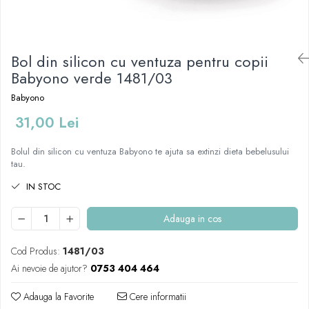
Mese de infasat pliabile
Tampoane postnatale
Olite tip scaunel simple
Mese de infasat Ultra Light 50x70
Tampoane si protectii silicon
Reductoare antiderapante
cm
pentru san
Bol din silicon cu ventuza pentru copii
Reductoare moi
Patuturi pliabile
Babyono verde 1481/03
Seturi cadite 86 cm
Sisteme de siguranta copii
Babyono
Seturi cadite 92 cm
31,00 Lei
Seturi cadite anatomice
Suporti anatomici plastic
Bolul din silicon cu ventuza Babyono te ajuta sa extinzi dieta bebelusului
tau.
Suporti anatomici textili
Suporti metalici cadite
IN STOC
Adauga in cos
Cod Produs:
1481/03
Ai nevoie de ajutor?
0753 404 464
Adauga la Favorite
Cere informatii