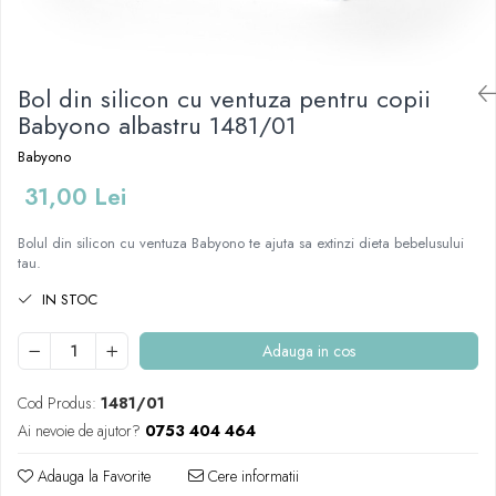
Covorase baie
Inaltatoare antiderapante
Olite antiderapante muzicale
Bol din silicon cu ventuza pentru copii
Babyono albastru 1481/01
Olite antiderapante simple
Olite muzicale
Babyono
Olite simple
31,00 Lei
Olite tip scaunel muzicale
Bolul din silicon cu ventuza Babyono te ajuta sa extinzi dieta bebelusului
Olite tip scaunel simple
tau.
Reductoare antiderapante
IN STOC
Reductoare moi
Adauga in cos
Seturi cadite 86 cm
Seturi cadite 92 cm
Cod Produs:
1481/01
Seturi cadite anatomice
Ai nevoie de ajutor?
0753 404 464
Suporti anatomici plastic
Adauga la Favorite
Cere informatii