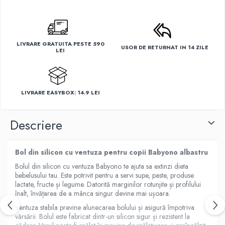
Suporti anatomici textili
Suporti metalici cadite
Camera copilului
LIVRARE GRATUITA PESTE 590
Accesorii patuturi
USOR DE RETURNAT IN 14 ZILE
LEI
Fotolii, mese si scaune copii
Leagane copii
Mese de infasat 50 x 70 cm Tega
LIVRARE EASYBOX: 14.9 LEI
Baby
Mese de infasat BASIC 50x70 cm
Descriere
Mese de infasat capat inchis 50x70
cm
Bol din silicon cu ventuza pentru copii Babyono albastru
Mese de infasat COMFORT 50x70
Bolul din silicon cu ventuza Babyono te ajuta sa extinzi dieta
cm
bebelusului tau. Este potrivit pentru a servi supe, paste, produse
lactate, fructe și legume. Datorită marginilor rotunjite și profilului
Mese de infasat COMFORT 50x80
înalt, învățarea de a mânca singur devine mai ușoara.
cm
Ventuza stabila previne alunecarea bolului și asigură împotriva
Mese de infasat moi
vărsării. Bolul este fabricat dintr-un silicon sigur și rezistent la