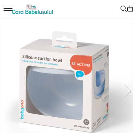
Toate Produsele
Accesorii carucioare copii
Accesorii carucioare
Genti
Aparate de sanatate si ingrijire copii
Cantare bebelusi si copii
Termometre copii
Baie
Accesorii ingrijire copii
Bureti baie cadita
Cadite 86 cm
Cadite 92 cm
Cadite anatomice