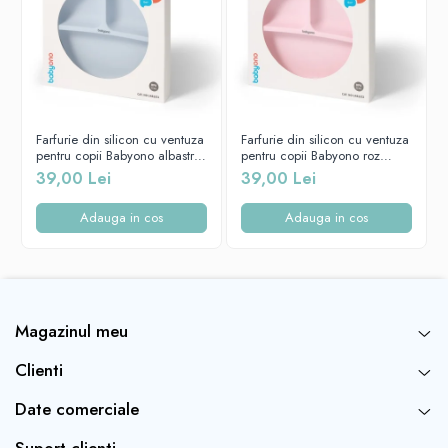
Farfurie din silicon cu ventuza
Farfurie din silicon cu ventuza
pentru copii Babyono albastra
pentru copii Babyono roz
1482/01
1482/02
39,00 Lei
39,00 Lei
Adauga in cos
Adauga in cos
Magazinul meu
Clienti
Date comerciale