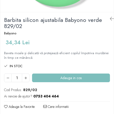
Mese de infasat pliabile
Tampoane postnatale
Olite tip scaunel simple
Mese de infasat Ultra Light 50x70
Tampoane si protectii silicon
Reductoare antiderapante
cm
pentru san
Barbita silicon ajustabila Babyono verde
Reductoare moi
Patuturi pliabile
829/02
Seturi cadite 86 cm
Sisteme de siguranta copii
Babyono
Seturi cadite 92 cm
34,34 Lei
Seturi cadite anatomice
Suporti anatomici plastic
Baveta moale și delicată vă protejează eficient copilul împotriva murdăriei
în timp ce mănâncă.
Suporti anatomici textili
IN STOC
Suporti metalici cadite
Adauga in cos
Cod Produs:
829/02
Ai nevoie de ajutor?
0753 404 464
Adauga la Favorite
Cere informatii