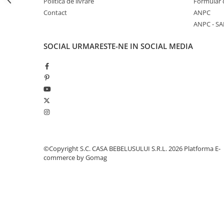
Politica de livrare
Formular 
Jucarii pentru dentitie
Contact
ANPC
Jucarii sunatoare
ANPC - SA
Jucarii de exterior
SOCIAL
URMARESTE-NE IN SOCIAL MEDIA
Triciclete
Jucarii de plus
La masa
Articole hranire bebelusi
Biberoane, tetine, accesorii
Cani, pahare si accesorii bebe
Incalzitoare si termosuri bebe
©Copyright S.C. CASA BEBELUSULUI S.R.L. 2026
Platforma E-
Suzete si accesorii
commerce by Gomag
Saltele, lenjerii de patut si accesorii
Lenjerii si huse patut
Paturici bebe
Perne, pilote si pozitionatoare