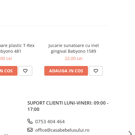
are plastic T-Rex
Jucarie sunatoare cu inel
Jucarie 
abyono 481
gingival Babyono 1589
gingiv
,00 Lei
22,00 Lei
N COS
ADAUGA IN COS
ADAUG
SUPORT CLIENTI
LUNI-VINERI: 09:00 -
17:00
0753 404 464
office@casabebelusului.ro