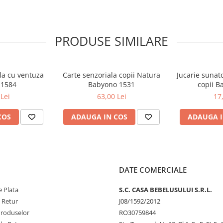
PRODUSE SIMILARE
ala cu ventuza
Carte senzoriala copii Natura
Jucarie sunato
 1584
Babyono 1531
copii B
Lei
63,00 Lei
17
COS
ADAUGA IN COS
ADAUGA I
DATE COMERCIALE
 Plata
S.C. CASA BEBELUSULUI S.R.L.
e Retur
J08/1592/2012
Produselor
RO30759844