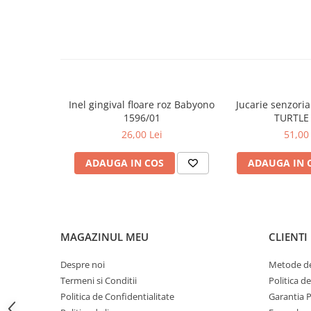
Mese de infasat pliabile
Mese de infasat Ultra Light 50x70
cm
Patuturi pliabile
Sisteme de siguranta copii
Inel gingival floare roz Babyono
Jucarie senzori
Igiena si ingrijire copii
1596/01
TURTLE
Jucarii bebelusi
26,00 Lei
51,00 
Carusele patut
ADAUGA IN COS
ADAUGA IN 
Centre de activitati
Jucarii bip-bip si chitaitoare
Jucarii de agatat
MAGAZINUL MEU
CLIENTI
Jucarii de atasament
Jucarii de baie
Despre noi
Metode de
Jucarii educative bebe
Termeni si Conditii
Politica d
Politica de Confidentialitate
Garantia 
Jucarii muzicale