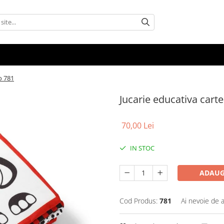
o 781
Jucarie educativa car
70,00 Lei
IN STOC
ADAUG
Cod Produs:
781
Ai nevoie de a