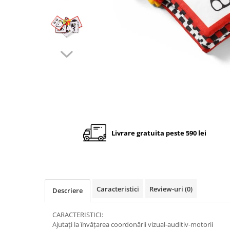
Cadite anatomice
Covorase baie
Inaltatoare antiderapante
Olite antiderapante muzicale
Olite antiderapante simple
Olite muzicale
Olite simple
Olite tip scaunel muzicale
Olite tip scaunel simple
Livrare gratuita peste 590 lei
Reductoare antiderapante
Reductoare moi
Seturi cadite 86 cm
Caracteristici
Review-uri
(0)
Descriere
Seturi cadite 92 cm
Seturi cadite anatomice
CARACTERISTICI:
Ajutați la învățarea coordonării vizual-auditiv-motorii
Suporti anatomici plastic