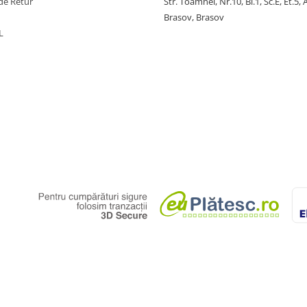
de Retur
Str. Toamnei, Nr.10, Bl.1, Sc.E, Et.5,
Brasov, Brasov
L