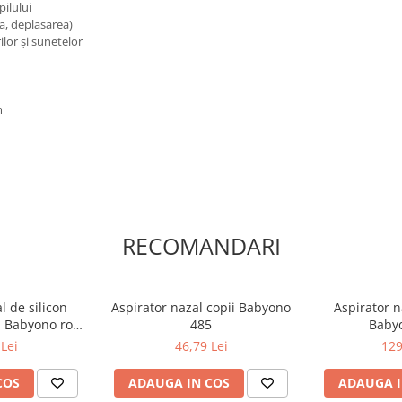
pilului
ea, deplasarea)
ilor și sunetelor
m
RECOMANDARI
l de silicon
Aspirator nazal copii Babyono
Aspirator n
i Babyono roz
485
Baby
03
Lei
46,79 Lei
129
COS
ADAUGA IN COS
ADAUGA I