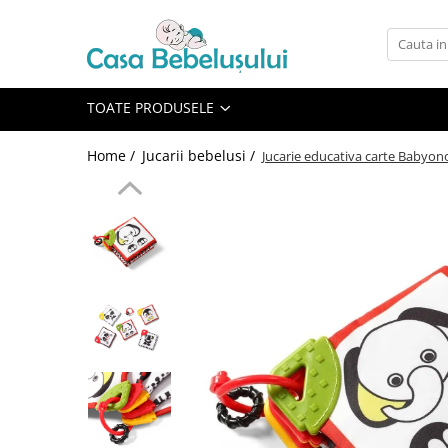
Toate Produsele
Accesorii carucioare copii
TOATE PRODUSELE
Accesorii carucioare
Home /
Jucarii bebelusi /
Jucarie educativa carte Babyon
Genti
Aparate de sanatate si ingrijire
copii
Cantare bebelusi si copii
Termometre copii
Baie
Accesorii ingrijire copii
Bureti baie cadita
Cadite 86 cm
Cadite 92 cm