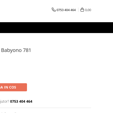
0753 404 464
0,00
te Babyono 781
A IN COS
jutor?
0753 404 464