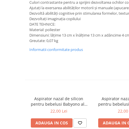
Culori contrastante pentru a sprijini dezvoltarea ochilor co
Suporti anatomici textili
Ajutați la exersarea abilităților motorii și manuale (apucar
Dezvoltă abilități cognitive prin stimularea formelor, textur
Suporti metalici cadite
Dezvoltați imaginația copilului
Camera copilului
DATE TEHNICE:
Material: poliester
Accesorii patuturi
Dimensiuni: lățime 13 cm x înălțime 13 cm x adâncime 4 c
Fotolii, mese si scaune copii
Greutate: 0,07 kg
Leagane copii
Informatii conformitate produs
Mese de infasat 50 x 70 cm Tega
Baby
Mese de infasat BASIC 50x70 cm
Mese de infasat capat inchis 50x70
cm
Mese de infasat COMFORT 50x70
Aspirator nazal de silicon
Aspirator naza
cm
pentru bebelusi Babyono alb
pentru bebelus
043/02
043/
22,00 Lei
22,00 
Mese de infasat COMFORT 50x80
cm
ADAUGA IN COS
ADAUGA IN 
Mese de infasat moi