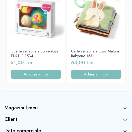
Fața zâmbitoare și piesele geometrice atrag atenția bebelușului și îi
stimulează creșterea.
Video:
Jucarie senzoriala cu ventuza
Carte senzoriala copii Natura
TURTLE 1584
Babyono 1531
51,00 Lei
63,00 Lei
INFORMAȚII DE SIGURANȚĂ!
Adauga in cos
Adauga in cos
Îndepărtați toate elementele de siguranță din jucărie care pot
fi periculoase pentru copil.
De fiecare dată când oferiți o jucărie copilului
Magazinul meu
dumneavoastră, verificați calitatea acesteia.
Doar o jucărie nedeteriorată garantează copilului
Clienti
dumneavoastră utilizarea în siguranță.
Aruncați jucăria imediat ce observați primele semne de
Date comerciale
deteriorare.