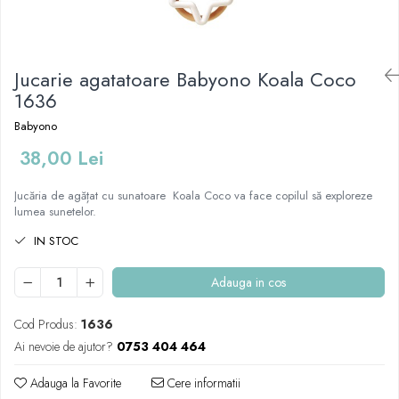
Mese de infasat pliabile
Tampoane postnatale
Olite tip scaunel simple
Mese de infasat Ultra Light 50x70
Tampoane si protectii silicon
Reductoare antiderapante
cm
pentru san
Jucarie agatatoare Babyono Koala Coco
Reductoare moi
Patuturi pliabile
1636
Seturi cadite 86 cm
Sisteme de siguranta copii
Babyono
Seturi cadite 92 cm
38,00 Lei
Seturi cadite anatomice
Suporti anatomici plastic
Jucăria de agățat cu sunatoare Koala Coco va face copilul să exploreze
lumea sunetelor.
Suporti anatomici textili
Suporti metalici cadite
IN STOC
Adauga in cos
Cod Produs:
1636
Ai nevoie de ajutor?
0753 404 464
Adauga la Favorite
Cere informatii