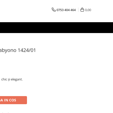
0753 404 464
0,00
abyono 1424/01
hic și elegant.
A IN COS