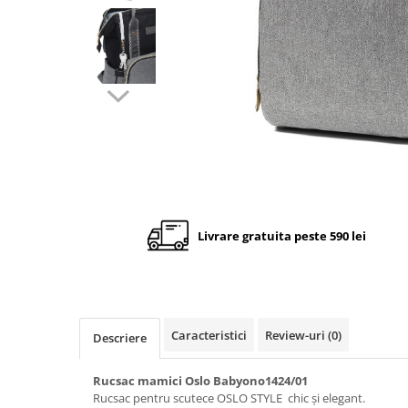
Cadite anatomice
Covorase baie
Inaltatoare antiderapante
Olite antiderapante muzicale
Olite antiderapante simple
Olite muzicale
Olite simple
Olite tip scaunel muzicale
Olite tip scaunel simple
Livrare gratuita peste 590 lei
Reductoare antiderapante
Reductoare moi
Seturi cadite 86 cm
Caracteristici
Review-uri
(0)
Descriere
Seturi cadite 92 cm
Seturi cadite anatomice
Rucsac mamici Oslo Babyono1424/01
Rucsac pentru scutece OSLO STYLE chic și elegant.
Suporti anatomici plastic