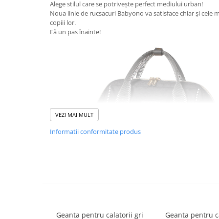
Alege stilul care se potrivește perfect mediului urban!
Suporti anatomici textili
Noua linie de rucsacuri Babyono va satisface chiar și cele 
copiii lor.
Suporti metalici cadite
Fă un pas înainte!
Camera copilului
Accesorii patuturi
Fotolii, mese si scaune copii
Leagane copii
Mese de infasat 50 x 70 cm Tega
Baby
VEZI MAI MULT
Mese de infasat BASIC 50x70 cm
Informatii conformitate produs
Mese de infasat capat inchis 50x70
cm
Mese de infasat COMFORT 50x70
cm
Mese de infasat COMFORT 50x80
cm
Mese de infasat moi
Geanta pentru calatorii gri
Geanta pentru c