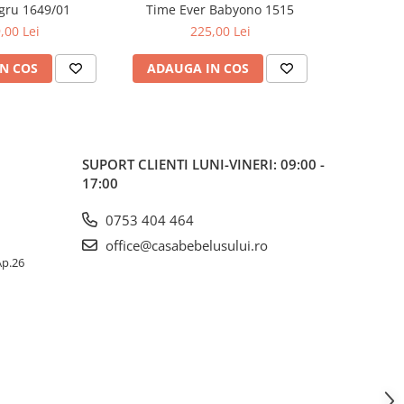
gru 1649/01
Time Ever Babyono 1515
Carmen,
,00 Lei
225,00 Lei
N COS
ADAUGA IN COS
ADAUG
SUPORT CLIENTI
LUNI-VINERI: 09:00 -
17:00
0753 404 464
office@casabebelusului.ro
 Ap.26