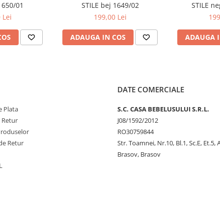
1650/01
STILE bej 1649/02
STILE ne
 Lei
199,00 Lei
199
COS
ADAUGA IN COS
ADAUGA I
derne care duc o viață activă și
e să aranjați în mod convenabil
or.
ibil, puteți menține temperatura
DATE COMERCIALE
retelele largi și confortabile.
atea și face rucsacul durabil și
 Plata
S.C. CASA BEBELUSULUI S.R.L.
e Retur
J08/1592/2012
n familie și pentru excursii.
Produselor
RO30759844
inile de zi cu zi în toate
de Retur
Str. Toamnei, Nr.10, Bl.1, Sc.E, Et.5,
Brasov, Brasov
L