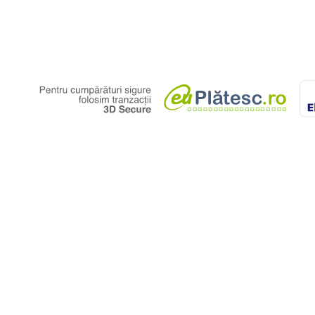
ticle, un buzunar pentru haine
e două benzi elastice glisante.
ărucior.
e.