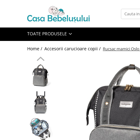
Toate Produsele
Accesorii carucioare copii
TOATE PRODUSELE
Accesorii carucioare
Home /
Accesorii carucioare copii /
Rucsac mamici Oslo
Genti
Aparate de sanatate si ingrijire
copii
Cantare bebelusi si copii
Termometre copii
Baie
Accesorii ingrijire copii
Bureti baie cadita
Cadite 86 cm
Cadite 92 cm