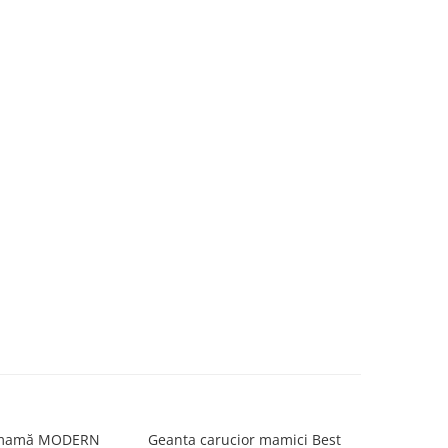
 mamă MODERN
Geanta carucior mamici Best
Geanta ma