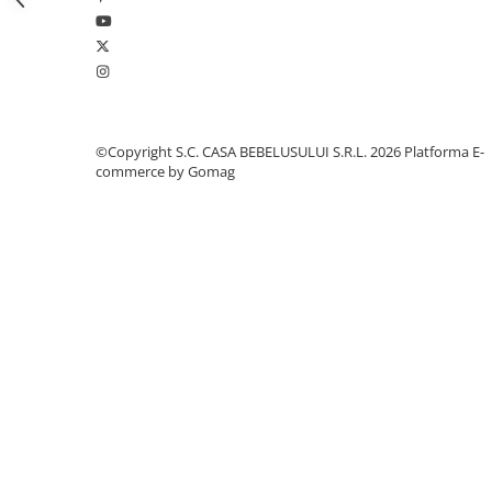
Jucarii pentru dentitie
Jucarii sunatoare
Jucarii de exterior
Triciclete
Jucarii de plus
©Copyright S.C. CASA BEBELUSULUI S.R.L. 2026
Platforma E-
commerce by Gomag
La masa
Articole hranire bebelusi
Biberoane, tetine, accesorii
Cani, pahare si accesorii bebe
Incalzitoare si termosuri bebe
Suzete si accesorii
Proprietati:
Saltele, lenjerii de patut si accesorii
12 buzunare dedicate, inclusiv buzunar termic pentru s
umede, buzunare cu acces rapid pentru telefon
Lenjerii si huse patut
Bretele reglabile moi, confortabile și mânere scurte.
Paturici bebe
Compartimentul principal al rucsacului are fermoar și ar
Cu bretelele laterale, veți atașa cu ușurință rucsacul la c
Perne, pilote si pozitionatoare
Structura armată și accesorii de finisare de înaltă calitat