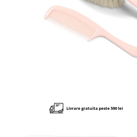
Cadite anatomice
Covorase baie
Inaltatoare antiderapante
Olite antiderapante muzicale
Olite antiderapante simple
Olite muzicale
Olite simple
Olite tip scaunel muzicale
Olite tip scaunel simple
Reductoare antiderapante
Reductoare moi
Seturi cadite 86 cm
Livrare gratuita peste 590 lei
Seturi cadite 92 cm
Seturi cadite anatomice
Suporti anatomici plastic