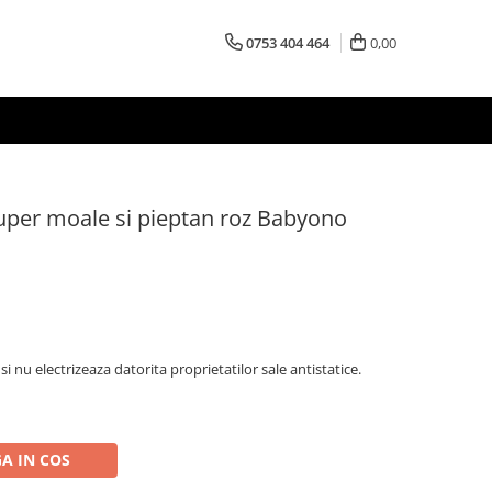
0753 404 464
0,00
super moale si pieptan roz Babyono
i nu electrizeaza datorita proprietatilor sale antistatice.
A IN COS