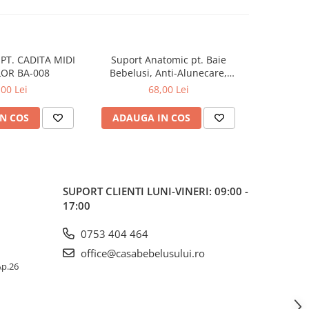
PT. CADITA MIDI
Suport Anatomic pt. Baie
Suport 
OR BA-008
Bebelusi, Anti-Alunecare,
Bebelusi
Pliabil, Beberoyal, Verde, CD-
Pliabil, Be
,00 Lei
68,00 Lei
003-004
N COS
ADAUGA IN COS
ADAUG
SUPORT CLIENTI
LUNI-VINERI: 09:00 -
17:00
0753 404 464
office@casabebelusului.ro
 Ap.26