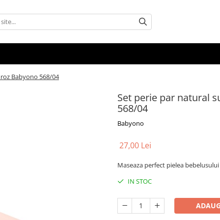
n roz Babyono 568/04
Set perie par natural 
568/04
Babyono
27,00 Lei
Maseaza perfect pielea bebelusului s
IN STOC
ADAUG