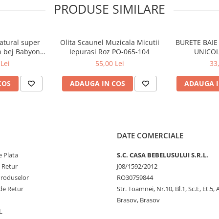
PRODUSE SIMILARE
 natural.
ta proprietatilor sale
natural super
Olita Scaunel Muzicala Micutii
BURETE BAIE 
ielea scalpului bebelușului să nu
n bej Babyono
Iepurasi Roz PO-065-104
UNICOL
03
Lei
55,00 Lei
33
COS
ADAUGA IN COS
ADAUGA I
de bebeluș
 al copilului
un pentru copii
DATE COMERCIALE
 Plata
S.C. CASA BEBELUSULUI S.R.L.
e Retur
J08/1592/2012
Produselor
RO30759844
de Retur
Str. Toamnei, Nr.10, Bl.1, Sc.E, Et.5,
Brasov, Brasov
L