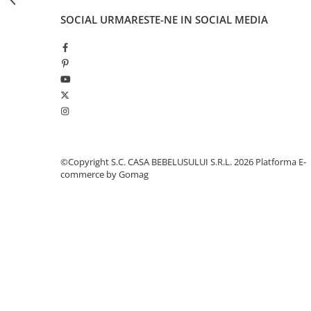
Jucarii pentru dentitie
SOCIAL
URMARESTE-NE IN SOCIAL MEDIA
Jucarii sunatoare
Jucarii de exterior
Triciclete
Jucarii de plus
La masa
Articole hranire bebelusi
Biberoane, tetine, accesorii
©Copyright S.C. CASA BEBELUSULUI S.R.L. 2026
Platforma E-
Cani, pahare si accesorii bebe
commerce by Gomag
Incalzitoare si termosuri bebe
Suzete si accesorii
Saltele, lenjerii de patut si accesorii
Lenjerii si huse patut
Paturici bebe
Perne, pilote si pozitionatoare