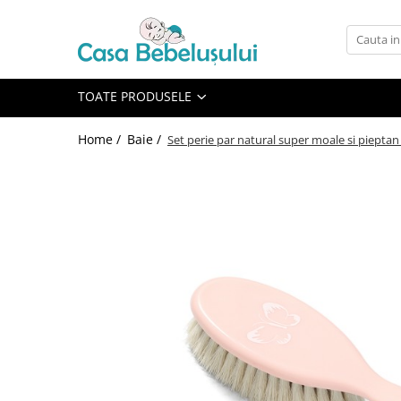
Toate Produsele
Accesorii carucioare copii
TOATE PRODUSELE
Accesorii carucioare
Home /
Baie /
Set perie par natural super moale si piepta
Genti
Aparate de sanatate si ingrijire
copii
Cantare bebelusi si copii
Termometre copii
Baie
Accesorii ingrijire copii
Bureti baie cadita
Cadite 86 cm
Cadite 92 cm