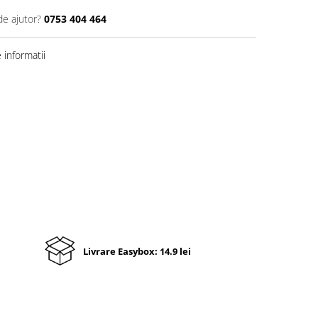
de ajutor?
0753 404 464
informatii
Livrare Easybox: 14.9 lei