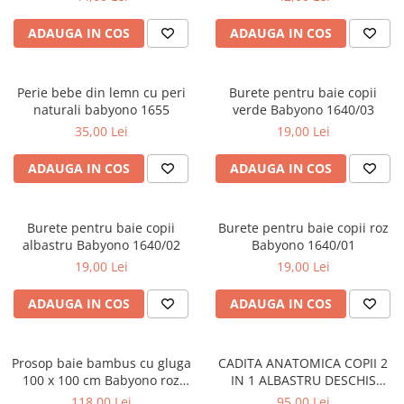
ADAUGA IN COS
ADAUGA IN COS
Perie bebe din lemn cu peri
Burete pentru baie copii
naturali babyono 1655
verde Babyono 1640/03
35,00 Lei
19,00 Lei
ADAUGA IN COS
ADAUGA IN COS
Burete pentru baie copii
Burete pentru baie copii roz
albastru Babyono 1640/02
Babyono 1640/01
19,00 Lei
19,00 Lei
ADAUGA IN COS
ADAUGA IN COS
Prosop baie bambus cu gluga
CADITA ANATOMICA COPII 2
100 x 100 cm Babyono roz
IN 1 ALBASTRU DESCHIS
1553/01
TEGABABY TG-011-101
118,00 Lei
95,00 Lei