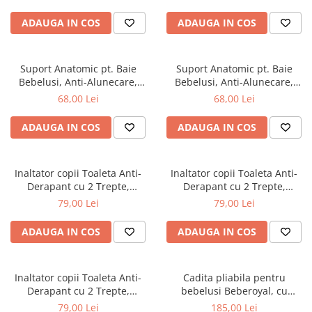
cadita copii, bebelusi
ADAUGA IN COS
ADAUGA IN COS
Suport Anatomic pt. Baie
Suport Anatomic pt. Baie
Bebelusi, Anti-Alunecare,
Bebelusi, Anti-Alunecare,
Pliabil, Beberoyal, Verde, CD-
Pliabil, Beberoyal, Mov/Roz,
68,00 Lei
68,00 Lei
003-004
CD-003-001
ADAUGA IN COS
ADAUGA IN COS
Inaltator copii Toaleta Anti-
Inaltator copii Toaleta Anti-
Derapant cu 2 Trepte,
Derapant cu 2 Trepte,
Beberoyal, Gri, CD-006-003
Beberoyal, Roz, CD-006-002
79,00 Lei
79,00 Lei
ADAUGA IN COS
ADAUGA IN COS
Inaltator copii Toaleta Anti-
Cadita pliabila pentru
Derapant cu 2 Trepte,
bebelusi Beberoyal, cu
Beberoyal, Blue, CD-006-001
termometru digital si dop de
79,00 Lei
185,00 Lei