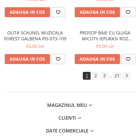
ADAUGA IN COS
ADAUGA IN COS
OLITA SCAUNEL MUZICALA
PROSOP BAIE CU GLUGA
FOREST GALBENA PO-073-109
MICUTII IEPURASI ROZ
80x80CM KR-008-104
55,00 Lei
93,00 Lei
ADAUGA IN COS
ADAUGA IN COS
1
2
3
21
...
MAGAZINUL MEU
CLIENTI
DATE COMERCIALE