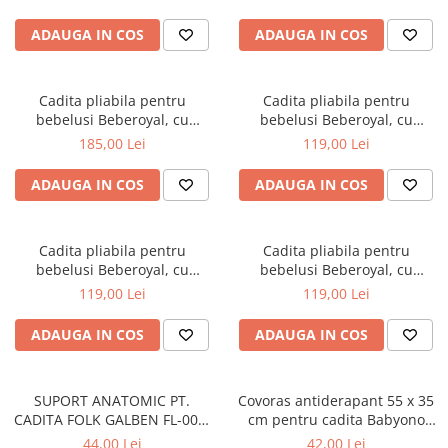
scurgere, Roz, 81cm CD-005-
006
ADAUGA IN COS
ADAUGA IN COS
Cadita pliabila pentru
Cadita pliabila pentru
bebelusi Beberoyal, cu
bebelusi Beberoyal, cu
termometru digital si dop de
termometru digital si dop de
185,00 Lei
119,00 Lei
scurgere, Turcoaz, 81cm CD-
scurgere, Gri, 76cm CD-000-
005-005
003
ADAUGA IN COS
ADAUGA IN COS
Cadita pliabila pentru
Cadita pliabila pentru
bebelusi Beberoyal, cu
bebelusi Beberoyal, cu
termometru digital si dop de
termometru digital si dop de
119,00 Lei
119,00 Lei
scurgere, Roz, 76cm CD-000-
scurgere, Blue, 76cm CD-000-
002
001
ADAUGA IN COS
ADAUGA IN COS
SUPORT ANATOMIC PT.
Covoras antiderapant 55 x 35
CADITA FOLK GALBEN FL-003-
cm pentru cadita Babyono
113
albastru 1345/01
44,00 Lei
42,00 Lei