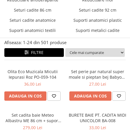
Mese de infasat pliabile
Tampoane postnatale
Olite tip scaunel simple
Seturi cadite 86 cm
Seturi cadite 92 cm
Mese de infasat Ultra Light 50x70
Tampoane si protectii silicon
Reductoare antiderapante
cm
pentru san
Seturi cadite anatomice
Suporti anatomici plastic
Reductoare moi
Patuturi pliabile
Suporti anatomici textili
Suporti metalici cadite
Seturi cadite 86 cm
Sisteme de siguranta copii
Seturi cadite 92 cm
Afiseaza:
1-
24
din
501
produse
Seturi cadite anatomice
FILTRE
Suporti anatomici plastic
Suporti anatomici textili
Olita Eco Muzicala Micutii
Set perie par natural super
Iepurasi Roz PO-059-104
moale si pieptan bej Babyono
Suporti metalici cadite
568/03
36,00 Lei
27,00 Lei
ADAUGA IN COS
ADAUGA IN COS
Set cadita baie Meteo
BURETE BAIE PT. CADITA MIDI
Albastru ME 86 cm + suport
UNICOLOR BA-008
metalic + suport anatomic
279,00 Lei
33,00 Lei