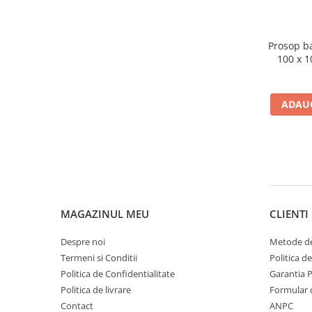
Mese de infasat pliabile
Mese de infasat Ultra Light 50x70
Prosop b
cm
100 x 
Patuturi pliabile
Sisteme de siguranta copii
ADAUG
Igiena si ingrijire copii
Jucarii bebelusi
Carusele patut
Centre de activitati
Jucarii bip-bip si chitaitoare
MAGAZINUL MEU
CLIENTI
Jucarii de agatat
Jucarii de atasament
Despre noi
Metode de
Termeni si Conditii
Politica d
Jucarii de baie
Politica de Confidentialitate
Garantia 
Jucarii educative bebe
Politica de livrare
Formular 
Jucarii muzicale
Contact
ANPC