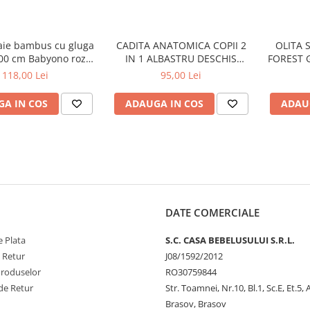
aie bambus cu gluga
CADITA ANATOMICA COPII 2
OLITA 
100 cm Babyono roz
IN 1 ALBASTRU DESCHIS
FOREST 
1553/01
TEGABABY TG-011-101
118,00 Lei
95,00 Lei
A IN COS
ADAUGA IN COS
ADAU
DATE COMERCIALE
 Plata
S.C. CASA BEBELUSULUI S.R.L.
e Retur
J08/1592/2012
Produselor
RO30759844
de Retur
Str. Toamnei, Nr.10, Bl.1, Sc.E, Et.5,
Brasov, Brasov