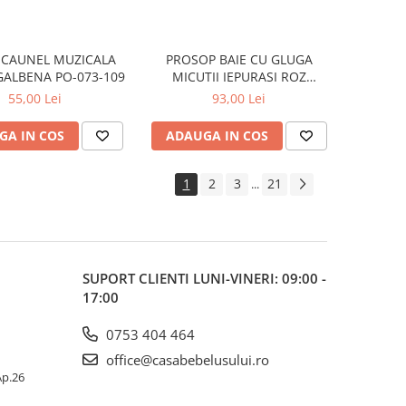
SCAUNEL MUZICALA
PROSOP BAIE CU GLUGA
GALBENA PO-073-109
MICUTII IEPURASI ROZ
80x80CM KR-008-104
55,00 Lei
93,00 Lei
GA IN COS
ADAUGA IN COS
1
2
3
21
...
SUPORT CLIENTI
LUNI-VINERI: 09:00 -
17:00
0753 404 464
office@casabebelusului.ro
 Ap.26