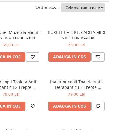
Ordoneaza:
unel Muzicala Micutii
BURETE BAIE PT. CADITA MIDI
si Roz PO-065-104
UNICOLOR BA-008
55,00 Lei
33,00 Lei
GA IN COS
ADAUGA IN COS
r copii Toaleta Anti-
Inaltator copii Toaleta Anti-
ant cu 2 Trepte,
Derapant cu 2 Trepte,
al, Gri, CD-006-003
Beberoyal, Roz, CD-006-002
79,00 Lei
79,00 Lei
GA IN COS
ADAUGA IN COS