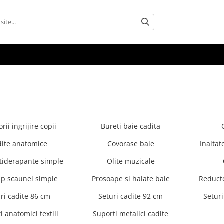
rii ingrijire copii
Bureti baie cadita
ite anatomice
Covorase baie
Inalta
ntiderapante simple
Olite muzicale
tip scaunel simple
Prosoape si halate baie
Reduct
ri cadite 86 cm
Seturi cadite 92 cm
Setur
i anatomici textili
Suporti metalici cadite