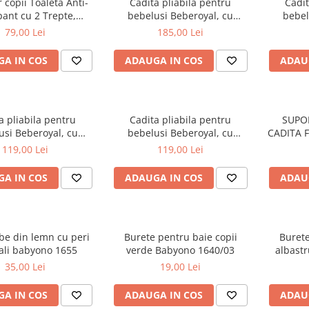
r copii Toaleta Anti-
Cadita pliabila pentru
Cadit
ant cu 2 Trepte,
bebelusi Beberoyal, cu
bebel
l, Blue, CD-006-001
termometru digital si dop de
termomet
79,00 Lei
185,00 Lei
scurgere, Roz, 81cm CD-005-
scurgere
006
A IN COS
ADAUGA IN COS
ADAU
a pliabila pentru
Cadita pliabila pentru
SUPO
usi Beberoyal, cu
bebelusi Beberoyal, cu
CADITA 
ru digital si dop de
termometru digital si dop de
119,00 Lei
119,00 Lei
, Roz, 76cm CD-000-
scurgere, Blue, 76cm CD-000-
002
001
A IN COS
ADAUGA IN COS
ADAU
be din lemn cu peri
Burete pentru baie copii
Burete
ali babyono 1655
verde Babyono 1640/03
albast
35,00 Lei
19,00 Lei
A IN COS
ADAUGA IN COS
ADAU