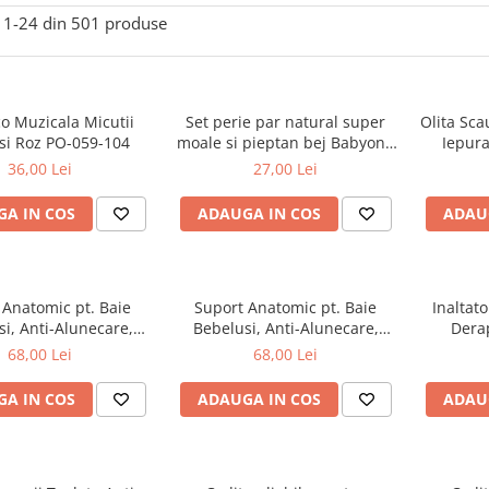
1-
24
din
501
produse
co Muzicala Micutii
Set perie par natural super
Olita Sca
si Roz PO-059-104
moale si pieptan bej Babyono
Iepura
568/03
36,00 Lei
27,00 Lei
A IN COS
ADAUGA IN COS
ADAU
 Anatomic pt. Baie
Suport Anatomic pt. Baie
Inaltato
i, Anti-Alunecare,
Bebelusi, Anti-Alunecare,
Derap
Beberoyal, Verde, CD-
Pliabil, Beberoyal, Mov/Roz,
Beberoy
68,00 Lei
68,00 Lei
003-004
CD-003-001
A IN COS
ADAUGA IN COS
ADAU