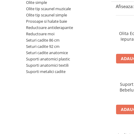
Cadite anatomice
Olite simple
Afiseaza:
Olite tip scaunel muzicale
Covorase baie
Olite tip scaunel simple
Inaltatoare antiderapante
Prosoape si halate baie
Reductoare antiderapante
Olite antiderapante muzicale
Olita E
Reductoare moi
Olite antiderapante simple
Iepura
Seturi cadite 86 cm
Seturi cadite 92 cm
Olite muzicale
Seturi cadite anatomice
Olite simple
ADAUG
Suporti anatomici plastic
Suporti anatomici textili
Olite tip scaunel muzicale
Suporti metalici cadite
Olite tip scaunel simple
Suport
Reductoare antiderapante
Bebelus
Reductoare moi
Pliabil, 
Seturi cadite 86 cm
ADAUG
Seturi cadite 92 cm
Seturi cadite anatomice
Suporti anatomici plastic