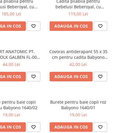
a pliabila pentru
Cadita pliabila pentru
usi Beberoyal, cu
bebelusi Beberoyal, cu
ru digital si dop de
termometru digital si dop de
185,00 Lei
119,00 Lei
, Turcoaz, 81cm CD-
scurgere, Gri, 76cm CD-000-
005-005
003
GA IN COS
ADAUGA IN COS
RT ANATOMIC PT.
Covoras antiderapant 55 x 35
FOLK GALBEN FL-003-
cm pentru cadita Babyono
113
albastru 1345/01
44,00 Lei
42,00 Lei
GA IN COS
ADAUGA IN COS
 pentru baie copii
Burete pentru baie copii roz
ru Babyono 1640/02
Babyono 1640/01
19,00 Lei
19,00 Lei
GA IN COS
ADAUGA IN COS