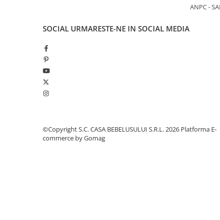
ANPC - SA
Jucarii pentru dentitie
Jucarii sunatoare
SOCIAL
URMARESTE-NE IN SOCIAL MEDIA
Jucarii de exterior
Triciclete
Jucarii de plus
La masa
Articole hranire bebelusi
Biberoane, tetine, accesorii
Cani, pahare si accesorii bebe
©Copyright S.C. CASA BEBELUSULUI S.R.L. 2026
Platforma E-
Incalzitoare si termosuri bebe
commerce by Gomag
Suzete si accesorii
Saltele, lenjerii de patut si accesorii
Lenjerii si huse patut
Paturici bebe
Perne, pilote si pozitionatoare