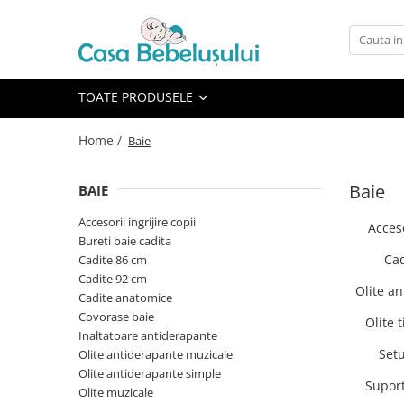
Toate Produsele
Accesorii carucioare copii
TOATE PRODUSELE
Accesorii carucioare
Home /
Baie
Genti
Aparate de sanatate si ingrijire
Baie
BAIE
copii
Cantare bebelusi si copii
Accesorii ingrijire copii
Acceso
Bureti baie cadita
Termometre copii
Cad
Cadite 86 cm
Baie
Cadite 92 cm
Olite a
Accesorii ingrijire copii
Cadite anatomice
Covorase baie
Olite 
Bureti baie cadita
Inaltatoare antiderapante
Cadite 86 cm
Setu
Olite antiderapante muzicale
Olite antiderapante simple
Cadite 92 cm
Suport
Olite muzicale