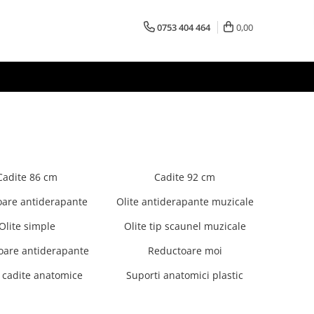
0753 404 464
0,00
Cadite 86 cm
Cadite 92 cm
toare antiderapante
Olite antiderapante muzicale
Olite simple
Olite tip scaunel muzicale
oare antiderapante
Reductoare moi
i cadite anatomice
Suporti anatomici plastic