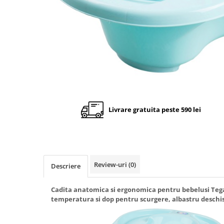
Cadite anatomice
Covorase baie
Inaltatoare antiderapante
Olite antiderapante muzicale
Olite antiderapante simple
Olite muzicale
Olite simple
Livrare gratuita peste 590 lei
Olite tip scaunel muzicale
Olite tip scaunel simple
Reductoare antiderapante
Reductoare moi
Review-uri
(0)
Descriere
Seturi cadite 86 cm
Seturi cadite 92 cm
Cadita anatomica si ergonomica pentru bebelusi Teg
temperatura si dop pentru scurgere, albastru deschi
Seturi cadite anatomice
Suporti anatomici plastic