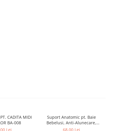
PT. CADITA MIDI
Suport Anatomic pt. Baie
Suport 
OR BA-008
Bebelusi, Anti-Alunecare,
Bebelusi
Pliabil, Beberoyal, Verde, CD-
Pliabil, Be
,00 Lei
68,00 Lei