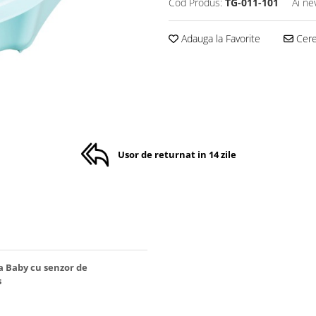
Cod Produs:
TG-011-101
Ai ne
Adauga la Favorite
Cere 
Usor de returnat in 14 zile
a Baby cu senzor de
s