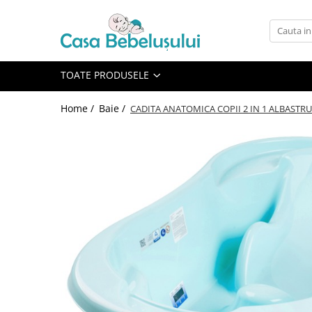
Toate Produsele
Accesorii carucioare copii
TOATE PRODUSELE
Accesorii carucioare
Home /
Baie /
CADITA ANATOMICA COPII 2 IN 1 ALBASTRU
Genti
Aparate de sanatate si ingrijire
copii
Cantare bebelusi si copii
Termometre copii
Baie
Accesorii ingrijire copii
Bureti baie cadita
Cadite 86 cm
Cadite 92 cm