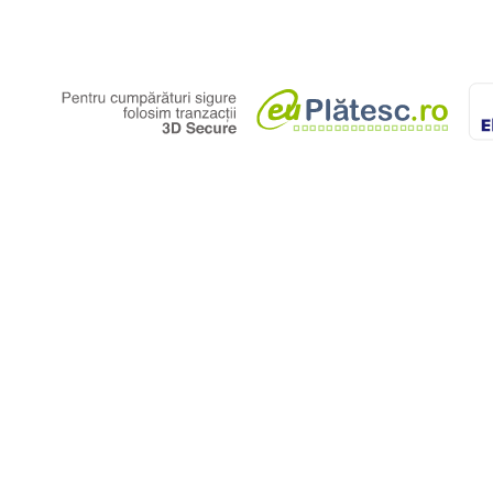
mperatura prea mare
pentru
flacari
lui 32° - 42°C.
nia, fiecare lot din productie
opilul dumneavoastra.
astra va indepartati de aceasta
ndat de producator