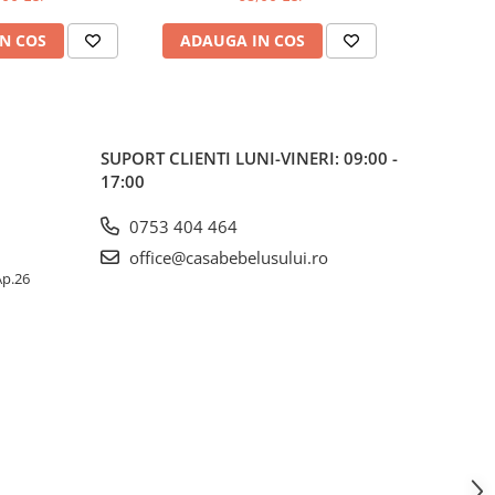
003-004
N COS
ADAUGA IN COS
ADAUG
SUPORT CLIENTI
LUNI-VINERI: 09:00 -
17:00
0753 404 464
office@casabebelusului.ro
 Ap.26