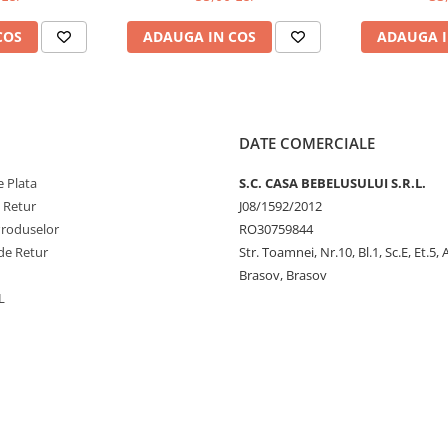
ratura
care functioneaza in
COS
ADAUGA IN COS
ADAUGA I
DATE COMERCIALE
 Plata
S.C. CASA BEBELUSULUI S.R.L.
e Retur
J08/1592/2012
Produselor
RO30759844
de Retur
Str. Toamnei, Nr.10, Bl.1, Sc.E, Et.5,
Brasov, Brasov
L
ic apei reci si este marcat prin
i este marcat prin