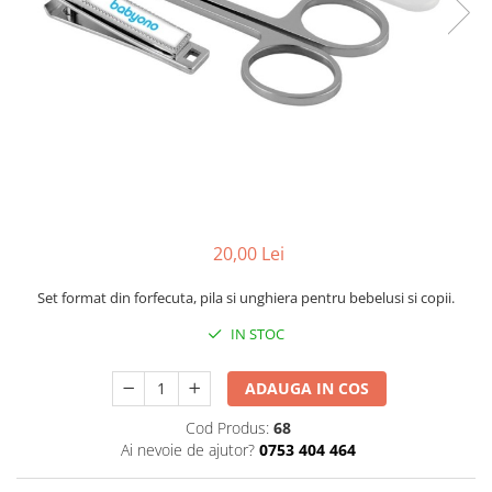
Mese de infasat pliabile
Tampoane postnatale
Olite tip scaunel simple
Mese de infasat Ultra Light 50x70
Tampoane si protectii silicon
Reductoare antiderapante
cm
pentru san
Reductoare moi
Patuturi pliabile
Seturi cadite 86 cm
Sisteme de siguranta copii
Seturi cadite 92 cm
Seturi cadite anatomice
Suporti anatomici plastic
20,00 Lei
Suporti anatomici textili
Suporti metalici cadite
Set format din forfecuta, pila si unghiera pentru bebelusi si copii.
IN STOC
ADAUGA IN COS
Cod Produs:
68
Ai nevoie de ajutor?
0753 404 464