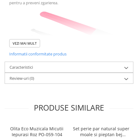
pentru a preveni zgarierea.
VEZI MAI MULT
Informatii conformitate produs
Caracteristici
Review-uri
(0)
Trusa contine:
forfecuta pentru unghiile bebelusului
unghiera
pila de unghii
PRODUSE SIMILARE
Olita Eco Muzicala Micutii
Set perie par natural super
Iepurasi Roz PO-059-104
moale si pieptan bej