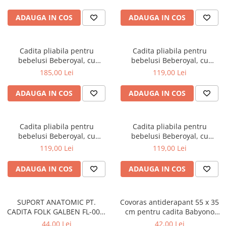
scurgere, Roz, 81cm CD-005-
006
ADAUGA IN COS
ADAUGA IN COS
Cadita pliabila pentru
Cadita pliabila pentru
bebelusi Beberoyal, cu
bebelusi Beberoyal, cu
termometru digital si dop de
termometru digital si dop de
185,00 Lei
119,00 Lei
scurgere, Turcoaz, 81cm CD-
scurgere, Gri, 76cm CD-000-
005-005
003
ADAUGA IN COS
ADAUGA IN COS
Cadita pliabila pentru
Cadita pliabila pentru
bebelusi Beberoyal, cu
bebelusi Beberoyal, cu
termometru digital si dop de
termometru digital si dop de
119,00 Lei
119,00 Lei
scurgere, Roz, 76cm CD-000-
scurgere, Blue, 76cm CD-000-
002
001
ADAUGA IN COS
ADAUGA IN COS
SUPORT ANATOMIC PT.
Covoras antiderapant 55 x 35
CADITA FOLK GALBEN FL-003-
cm pentru cadita Babyono
113
albastru 1345/01
44,00 Lei
42,00 Lei