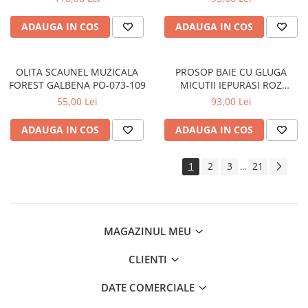
ADAUGA IN COS
ADAUGA IN COS
OLITA SCAUNEL MUZICALA
PROSOP BAIE CU GLUGA
FOREST GALBENA PO-073-109
MICUTII IEPURASI ROZ
80x80CM KR-008-104
55,00 Lei
93,00 Lei
ADAUGA IN COS
ADAUGA IN COS
1
2
3
21
...
MAGAZINUL MEU
CLIENTI
DATE COMERCIALE