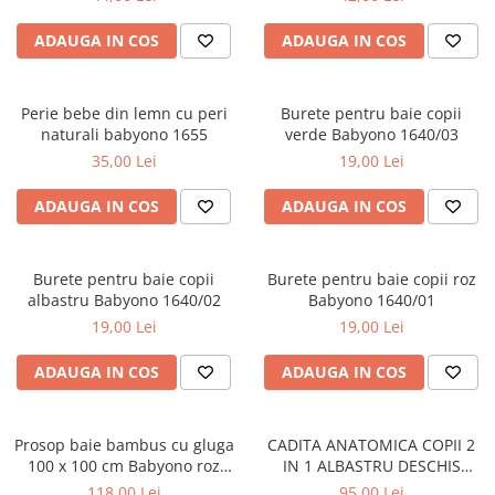
ADAUGA IN COS
ADAUGA IN COS
Perie bebe din lemn cu peri
Burete pentru baie copii
naturali babyono 1655
verde Babyono 1640/03
35,00 Lei
19,00 Lei
ADAUGA IN COS
ADAUGA IN COS
Burete pentru baie copii
Burete pentru baie copii roz
albastru Babyono 1640/02
Babyono 1640/01
19,00 Lei
19,00 Lei
ADAUGA IN COS
ADAUGA IN COS
Prosop baie bambus cu gluga
CADITA ANATOMICA COPII 2
100 x 100 cm Babyono roz
IN 1 ALBASTRU DESCHIS
1553/01
TEGABABY TG-011-101
118,00 Lei
95,00 Lei