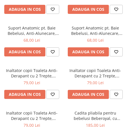
cadita copii, bebelusi
ADAUGA IN COS
ADAUGA IN COS
Suport Anatomic pt. Baie
Suport Anatomic pt. Baie
Bebelusi, Anti-Alunecare,
Bebelusi, Anti-Alunecare,
Pliabil, Beberoyal, Verde, CD-
Pliabil, Beberoyal, Mov/Roz,
68,00 Lei
68,00 Lei
003-004
CD-003-001
ADAUGA IN COS
ADAUGA IN COS
Inaltator copii Toaleta Anti-
Inaltator copii Toaleta Anti-
Derapant cu 2 Trepte,
Derapant cu 2 Trepte,
Beberoyal, Gri, CD-006-003
Beberoyal, Roz, CD-006-002
79,00 Lei
79,00 Lei
ADAUGA IN COS
ADAUGA IN COS
Inaltator copii Toaleta Anti-
Cadita pliabila pentru
Derapant cu 2 Trepte,
bebelusi Beberoyal, cu
Beberoyal, Blue, CD-006-001
termometru digital si dop de
79,00 Lei
185,00 Lei