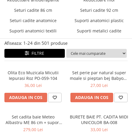
Mese de infasat pliabile
Tampoane postnatale
Olite tip scaunel simple
Seturi cadite 86 cm
Seturi cadite 92 cm
Mese de infasat Ultra Light 50x70
Tampoane si protectii silicon
Reductoare antiderapante
cm
pentru san
Seturi cadite anatomice
Suporti anatomici plastic
Reductoare moi
Patuturi pliabile
Suporti anatomici textili
Suporti metalici cadite
Seturi cadite 86 cm
Sisteme de siguranta copii
Seturi cadite 92 cm
Afiseaza:
1-
24
din
501
produse
Seturi cadite anatomice
FILTRE
Suporti anatomici plastic
Suporti anatomici textili
Olita Eco Muzicala Micutii
Set perie par natural super
Iepurasi Roz PO-059-104
moale si pieptan bej Babyono
Suporti metalici cadite
568/03
36,00 Lei
27,00 Lei
ADAUGA IN COS
ADAUGA IN COS
Set cadita baie Meteo
BURETE BAIE PT. CADITA MIDI
Albastru ME 86 cm + suport
UNICOLOR BA-008
metalic + suport anatomic
279,00 Lei
33,00 Lei