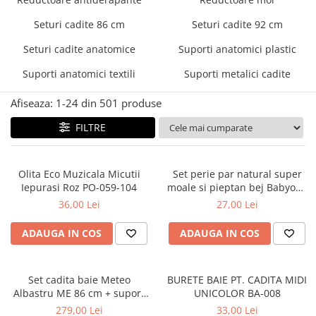
Mese de infasat pliabile
Tampoane postnatale
Olite tip scaunel simple
Seturi cadite 86 cm
Seturi cadite 92 cm
Mese de infasat Ultra Light 50x70
Tampoane si protectii silicon
Reductoare antiderapante
cm
pentru san
Seturi cadite anatomice
Suporti anatomici plastic
Reductoare moi
Patuturi pliabile
Suporti anatomici textili
Suporti metalici cadite
Seturi cadite 86 cm
Sisteme de siguranta copii
Seturi cadite 92 cm
Afiseaza:
1-
24
din
501
produse
Seturi cadite anatomice
FILTRE
Suporti anatomici plastic
Suporti anatomici textili
Olita Eco Muzicala Micutii
Set perie par natural super
Iepurasi Roz PO-059-104
moale si pieptan bej Babyono
Suporti metalici cadite
568/03
36,00 Lei
27,00 Lei
ADAUGA IN COS
ADAUGA IN COS
Set cadita baie Meteo
BURETE BAIE PT. CADITA MIDI
Albastru ME 86 cm + suport
UNICOLOR BA-008
metalic + suport anatomic
279,00 Lei
33,00 Lei