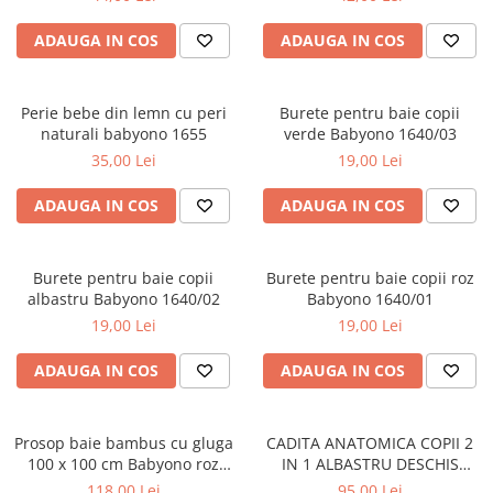
ADAUGA IN COS
ADAUGA IN COS
Perie bebe din lemn cu peri
Burete pentru baie copii
naturali babyono 1655
verde Babyono 1640/03
35,00 Lei
19,00 Lei
ADAUGA IN COS
ADAUGA IN COS
Burete pentru baie copii
Burete pentru baie copii roz
albastru Babyono 1640/02
Babyono 1640/01
19,00 Lei
19,00 Lei
ADAUGA IN COS
ADAUGA IN COS
Prosop baie bambus cu gluga
CADITA ANATOMICA COPII 2
100 x 100 cm Babyono roz
IN 1 ALBASTRU DESCHIS
1553/01
TEGABABY TG-011-101
118,00 Lei
95,00 Lei