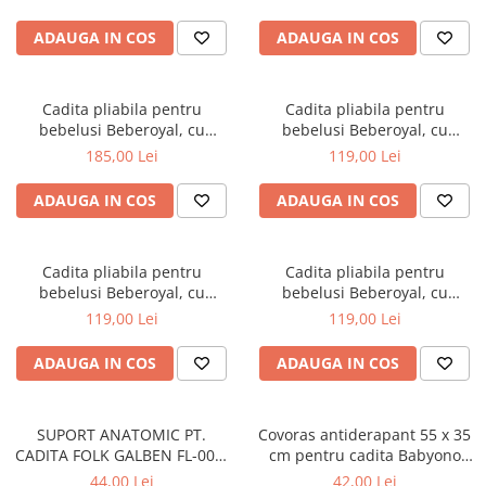
scurgere, Roz, 81cm CD-005-
006
ADAUGA IN COS
ADAUGA IN COS
Cadita pliabila pentru
Cadita pliabila pentru
bebelusi Beberoyal, cu
bebelusi Beberoyal, cu
termometru digital si dop de
termometru digital si dop de
185,00 Lei
119,00 Lei
scurgere, Turcoaz, 81cm CD-
scurgere, Gri, 76cm CD-000-
005-005
003
ADAUGA IN COS
ADAUGA IN COS
Cadita pliabila pentru
Cadita pliabila pentru
bebelusi Beberoyal, cu
bebelusi Beberoyal, cu
termometru digital si dop de
termometru digital si dop de
119,00 Lei
119,00 Lei
scurgere, Roz, 76cm CD-000-
scurgere, Blue, 76cm CD-000-
002
001
ADAUGA IN COS
ADAUGA IN COS
SUPORT ANATOMIC PT.
Covoras antiderapant 55 x 35
CADITA FOLK GALBEN FL-003-
cm pentru cadita Babyono
113
albastru 1345/01
44,00 Lei
42,00 Lei