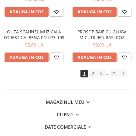
ADAUGA IN COS
ADAUGA IN COS
OLITA SCAUNEL MUZICALA
PROSOP BAIE CU GLUGA
FOREST GALBENA PO-073-109
MICUTII IEPURASI ROZ
80x80CM KR-008-104
55,00 Lei
93,00 Lei
ADAUGA IN COS
ADAUGA IN COS
1
2
3
21
...
MAGAZINUL MEU
CLIENTI
DATE COMERCIALE