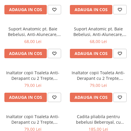
cadita copii, bebelusi
ADAUGA IN COS
ADAUGA IN COS
Suport Anatomic pt. Baie
Suport Anatomic pt. Baie
Bebelusi, Anti-Alunecare,
Bebelusi, Anti-Alunecare,
Pliabil, Beberoyal, Verde, CD-
Pliabil, Beberoyal, Mov/Roz,
68,00 Lei
68,00 Lei
003-004
CD-003-001
ADAUGA IN COS
ADAUGA IN COS
Inaltator copii Toaleta Anti-
Inaltator copii Toaleta Anti-
Derapant cu 2 Trepte,
Derapant cu 2 Trepte,
Beberoyal, Gri, CD-006-003
Beberoyal, Roz, CD-006-002
79,00 Lei
79,00 Lei
ADAUGA IN COS
ADAUGA IN COS
Inaltator copii Toaleta Anti-
Cadita pliabila pentru
Derapant cu 2 Trepte,
bebelusi Beberoyal, cu
Beberoyal, Blue, CD-006-001
termometru digital si dop de
79,00 Lei
185,00 Lei