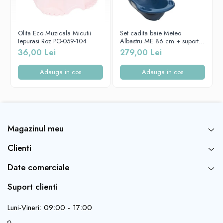
Pentru confortul copilului, gluga este captusita cu un strat
suplimentar de bumbac.
Absoarbe perfect umezeala fara a irita pielea bebelusului tau
Agatatoarea oferă posibilitatea de a agăța prosopul, ceea ce
Olita Eco Muzicala Micutii
Set cadita baie Meteo
facilitează uscarea acestuia
Iepurasi Roz PO-059-104
Albastru ME 86 cm + suport
metalic + suport anatomic
Material plusat, moale, placut la atingere, cu o capacitate
36,00 Lei
279,00 Lei
cadita copii, bebelusi
mare de absorbtie a apei
Adauga in cos
Adauga in cos
Magazinul meu
Clienti
Date comerciale
Suport clienti
Luni-Vineri: 09:00 - 17:00