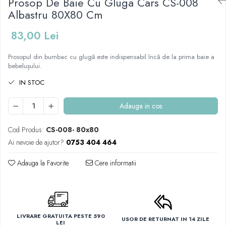
Prosop De Baie Cu Gluga Cars CS-008
Mese de infasat pliabile
Tampoane postnatale
Olite tip scaunel simple
Albastru 80X80 Cm
Mese de infasat Ultra Light 50x70
Tampoane si protectii silicon
Reductoare antiderapante
cm
pentru san
83,00 Lei
Reductoare moi
Patuturi pliabile
Prosopul din bumbac cu glugă este indispensabil încă de la prima baie a
Seturi cadite 86 cm
Sisteme de siguranta copii
bebelușului.
Seturi cadite 92 cm
IN STOC
Seturi cadite anatomice
Suporti anatomici plastic
Adauga in cos
Suporti anatomici textili
Cod Produs:
CS-008- 80x80
Suporti metalici cadite
Ai nevoie de ajutor?
0753 404 464
Adauga la Favorite
Cere informatii
LIVRARE GRATUITA PESTE 590
USOR DE RETURNAT IN 14 ZILE
LEI