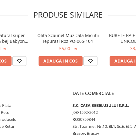
PRODUSE SIMILARE
natural super
Olita Scaunel Muzicala Micutii
BURETE BAIE 
n bej Babyono
Iepurasi Roz PO-065-104
UNICOL
03
Lei
55,00 Lei
33
COS
ADAUGA IN COS
ADAUGA I
cuit încă de la prima baie. Este
DATE COMERCIALE
ă de bumbac pufos. Forma
ușului, precum și pentru
 Plata
S.C. CASA BEBELUSULUI S.R.L.
mpul zilei. Este o alegere foarte
e Retur
J08/1592/2012
lul de bambus are proprietati
Produselor
RO30759844
de Retur
Str. Toamnei, Nr.10, Bl.1, Sc.E, Et.5,
Brasov, Brasov
bilă