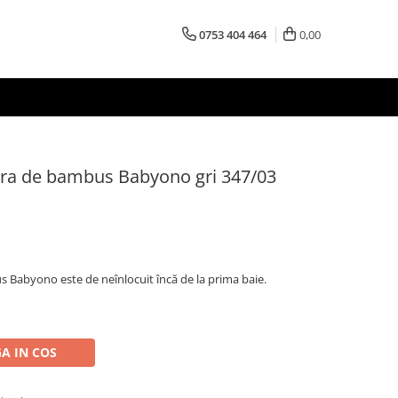
0753 404 464
0,00
bra de bambus Babyono gri 347/03
 Babyono este de neînlocuit încă de la prima baie.
A IN COS