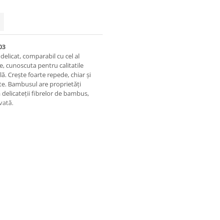
03
elicat, comparabil cu cel al
, cunoscuta pentru calitatile
lă. Crește foarte repede, chiar și
ște. Bambusul are proprietăți
ă delicateții fibrelor de bambus,
vată.