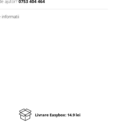
de ajutor?
0753 404 464
informatii
Livrare Easybox: 14.9 lei