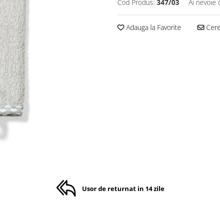
Cod Produs:
347/03
Ai nevoie 
Adauga la Favorite
Cere 
Usor de returnat in 14 zile