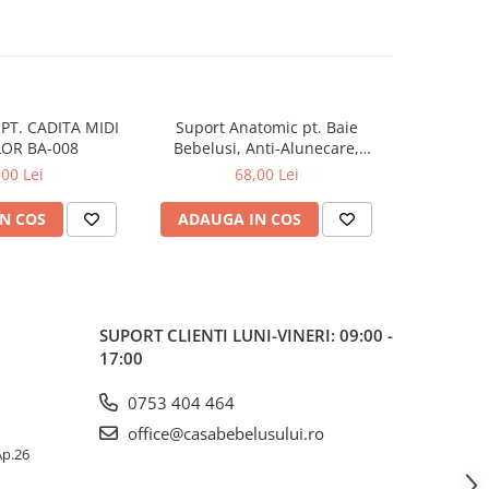
PT. CADITA MIDI
Suport Anatomic pt. Baie
Suport 
OR BA-008
Bebelusi, Anti-Alunecare,
Bebelusi
Pliabil, Beberoyal, Verde, CD-
Pliabil, Be
,00 Lei
68,00 Lei
003-004
N COS
ADAUGA IN COS
ADAUG
SUPORT CLIENTI
LUNI-VINERI: 09:00 -
17:00
0753 404 464
office@casabebelusului.ro
 Ap.26