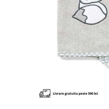
Cadite anatomice
Covorase baie
Inaltatoare antiderapante
Olite antiderapante muzicale
Olite antiderapante simple
Olite muzicale
Olite simple
Olite tip scaunel muzicale
Olite tip scaunel simple
Reductoare antiderapante
Reductoare moi
Seturi cadite 86 cm
Seturi cadite 92 cm
Livrare gratuita peste 590 lei
Seturi cadite anatomice
Suporti anatomici plastic