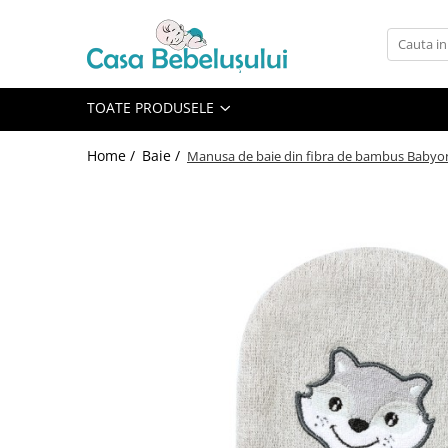
Toate Produsele
Accesorii carucioare copii
TOATE PRODUSELE
Accesorii carucioare
Home /
Baie /
Manusa de baie din fibra de bambus Babyon
Genti
Aparate de sanatate si ingrijire
copii
Cantare bebelusi si copii
Termometre copii
Baie
Accesorii ingrijire copii
Bureti baie cadita
Cadite 86 cm
Cadite 92 cm