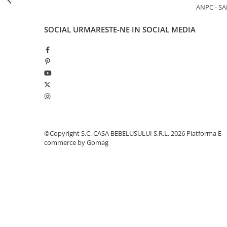
ANPC - SA
Jucarii pentru dentitie
Rezistenta la mirosuri
Uscare rapidă
Jucarii sunatoare
Formă de mănușă confortabilă
SOCIAL
URMARESTE-NE IN SOCIAL MEDIA
Agatatoarea manusii oferă posibilitatea de a o atârna, 
Jucarii de exterior
Triciclete
Jucarii de plus
La masa
Articole hranire bebelusi
Biberoane, tetine, accesorii
Cani, pahare si accesorii bebe
©Copyright S.C. CASA BEBELUSULUI S.R.L. 2026
Platforma E-
Incalzitoare si termosuri bebe
commerce by Gomag
Suzete si accesorii
Saltele, lenjerii de patut si accesorii
Lenjerii si huse patut
Paturici bebe
Perne, pilote si pozitionatoare