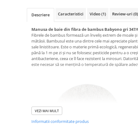
Suporti anatomici textili
Caracteristici
Video
(1)
Review-uri
(0)
Descriere
Suporti metalici cadite
Camera copilului
Manusa de baie din fibra de bambus Babyono gri 347/
Accesorii patuturi
Fibrele de bambus formează un înveliș extrem de moale și d
mătăsii. Bambusul este una dintre cele mai apreciate plante
Fotolii, mese si scaune copii
sale linistitoare. Este o materie primă ecologică, regenerabi
până la 1 m pe zi și nu se folosesc pesticide pentru a o cre
Leagane copii
antibacteriene, ceea ce îl face rezistent la mirosuri. Datorit
Mese de infasat 50 x 70 cm Tega
este necesar să se mențină o temperatură de spălare adec
Baby
Mese de infasat BASIC 50x70 cm
Mese de infasat capat inchis 50x70
cm
Mese de infasat COMFORT 50x70
cm
VEZI MAI MULT
Mese de infasat COMFORT 50x80
Informatii conformitate produs
cm
Mese de infasat moi