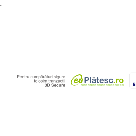
L
ceea ce face uscarea mai ușoară