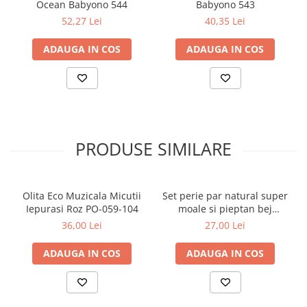
Ocean Babyono 544
Babyono 543
fac placuta folosirea acestuia. Desenele sunt fixate printr-
52,27 Lei
40,35 Lei
o
tehnologie de tip IML
, astfel incat ele nu vor suferi deteriorari
in timp iar inaltatorul isi va pastra caracteristicile in permanenta.
Inaltatorul antiderapant Tega Baby
este testat de
ADAUGA IN COS
ADAUGA IN COS
Institutul
TUV
din Germania, fiecare lot din productie fiind atent
monitorizat, pentru a fi cat mai sigur pentru copilul
dumneavoastra.
Greutate maxima suportata: 50 kg
PRODUSE SIMILARE
Olita Eco Muzicala Micutii
Set perie par natural super
Iepurasi Roz PO-059-104
moale si pieptan bej
Babyono 568/03
36,00 Lei
27,00 Lei
ADAUGA IN COS
ADAUGA IN COS