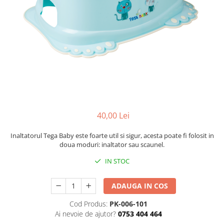
Mese de infasat pliabile
Tampoane postnatale
Olite tip scaunel simple
Mese de infasat Ultra Light 50x70
Tampoane si protectii silicon
Reductoare antiderapante
cm
pentru san
Reductoare moi
Patuturi pliabile
Seturi cadite 86 cm
Sisteme de siguranta copii
Seturi cadite 92 cm
Seturi cadite anatomice
Suporti anatomici plastic
40,00 Lei
Suporti anatomici textili
Suporti metalici cadite
Inaltatorul Tega Baby este foarte util si sigur, acesta poate fi folosit in
doua moduri: inaltator sau scaunel.
IN STOC
ADAUGA IN COS
Cod Produs:
PK-006-101
Ai nevoie de ajutor?
0753 404 464