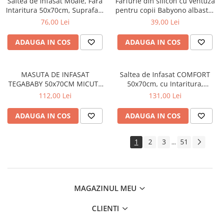
Saltea de Infasat Moale, Fara
Farfurie din silicon cu ventuza
Jucarii pentru dentitie
Intaritura 50x70cm, Suprafata
pentru copii Babyono albastra
Aderenta, Ceba Baby, Pierrot,
1482/01
76,00 Lei
39,00 Lei
Jucarii sunatoare
143-000-785
Jucarii de exterior
ADAUGA IN COS
ADAUGA IN COS
Triciclete
Jucarii de plus
MASUTA DE INFASAT
Saltea de Infasat COMFORT
La masa
TEGABABY 50x70CM MICUTII
50x70cm, cu Intaritura,
Articole hranire bebelusi
IEPURASI ALB KR-009-103
Grosime 3cm, Sistem Anti-
112,00 Lei
131,00 Lei
Alunecare, Balerina 203-090-
Biberoane, tetine, accesorii
101
ADAUGA IN COS
ADAUGA IN COS
Cani, pahare si accesorii bebe
Incalzitoare si termosuri bebe
1
2
3
51
...
Suzete si accesorii
Saltele, lenjerii de patut si accesorii
Lenjerii si huse patut
MAGAZINUL MEU
Paturici bebe
CLIENTI
Perne, pilote si pozitionatoare