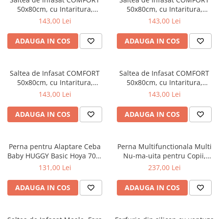
50x80cm, cu Intaritura,
50x80cm, cu Intaritura,
Mese de infasat pliabile
Grosime 3cm, Sistem Anti-
Grosime 3cm, Sistem Anti-
143,00 Lei
143,00 Lei
Mese de infasat Ultra Light 50x70
Alunecare, Friends Forever
Alunecare, Baloons 212-000-
cm
212-000-754
734
ADAUGA IN COS
ADAUGA IN COS
Patuturi pliabile
Sisteme de siguranta copii
Saltea de Infasat COMFORT
Saltea de Infasat COMFORT
Igiena si ingrijire copii
50x80cm, cu Intaritura,
50x80cm, cu Intaritura,
Grosime 3cm, Sistem Anti-
Grosime 3cm, Sistem Anti-
Jucarii bebelusi
143,00 Lei
143,00 Lei
Alunecare, Mouse 212-000-
Alunecare, Dreamer 212-000-
Carusele patut
727
728
ADAUGA IN COS
ADAUGA IN COS
Centre de activitati
Jucarii bip-bip si chitaitoare
Perna pentru Alaptare Ceba
Perna Multifunctionala Multi
Jucarii de agatat
Baby HUGGY Basic Hoya 709-
Nu-ma-uita pentru Copii,
000-743
Mamici si Tatici, Ceba Baby,
Jucarii de atasament
131,00 Lei
237,00 Lei
741-000-745
Jucarii de baie
ADAUGA IN COS
ADAUGA IN COS
Jucarii educative bebe
Jucarii muzicale