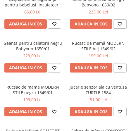
pentru bebeluși. Încuietoare
Babyono 1650/02
Suporti anatomici textili
magnetică pentru mobilă, 4
65,00 Lei
223,00 Lei
Suporti metalici cadite
buc. Babyono 1577
ADAUGA IN COS
ADAUGA IN COS
Camera copilului
Accesorii patuturi
Fotolii, mese si scaune copii
Geanta pentru calatorii negru
Rucsac de mamă MODERN
Babyono 1650/01
STILE bej 1649/02
Leagane copii
223,00 Lei
199,00 Lei
Mese de infasat 50 x 70 cm Tega
Baby
ADAUGA IN COS
ADAUGA IN COS
Mese de infasat BASIC 50x70 cm
Mese de infasat capat inchis 50x70
Rucsac de mamă MODERN
Jucarie senzoriala cu ventuza
cm
STILE negru 1649/01
TURTLE 1584
Mese de infasat COMFORT 50x70
199,00 Lei
51,00 Lei
cm
ADAUGA IN COS
ADAUGA IN COS
Mese de infasat COMFORT 50x80
cm
Mese de infasat moi
Saltea de Infasat COMFORT
Saltea de Infasat COMFORT