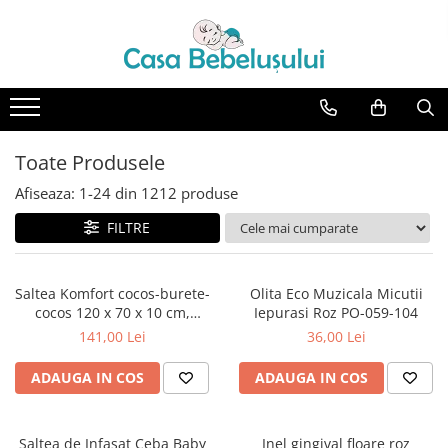
Toate Produsele
Accesorii carucioare copii
Accesorii carucioare
Toate Produsele
Genti
Afiseaza:
1-
24
din
1212
produse
Aparate de sanatate si ingrijire
copii
FILTRE
Cantare bebelusi si copii
Termometre copii
Saltea Komfort cocos-burete-
Olita Eco Muzicala Micutii
Baie
cocos 120 x 70 x 10 cm,
Iepurasi Roz PO-059-104
Accesorii ingrijire copii
Beberoyal, SA054
141,00 Lei
36,00 Lei
Bureti baie cadita
ADAUGA IN COS
ADAUGA IN COS
Cadite 86 cm
Cadite 92 cm
Saltea de Infasat Ceba Baby
Inel gingival floare roz