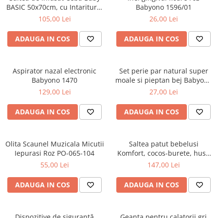
Cadite anatomice
BASIC 50x70cm, cu Intaritura,
Babyono 1596/01
Grosime 2cm, Sistem Anti-
Covorase baie
105,00 Lei
26,00 Lei
Alunecare, Baloane 216-000-
Inaltatoare antiderapante
734
ADAUGA IN COS
ADAUGA IN COS
Olite antiderapante muzicale
Olite antiderapante simple
Aspirator nazal electronic
Set perie par natural super
Olite muzicale
Babyono 1470
moale si pieptan bej Babyono
568/03
129,00 Lei
27,00 Lei
Olite simple
Olite tip scaunel muzicale
ADAUGA IN COS
ADAUGA IN COS
Olite tip scaunel simple
Reductoare antiderapante
Olita Scaunel Muzicala Micutii
Saltea patut bebelusi
Iepurasi Roz PO-065-104
Komfort, cocos-burete, husa
Reductoare moi
detasabila, ortopedica,
55,00 Lei
147,00 Lei
Seturi cadite 86 cm
aerisita, 84x50x7 cm,
Beberoyal SA053
Seturi cadite 92 cm
ADAUGA IN COS
ADAUGA IN COS
Seturi cadite anatomice
Suporti anatomici plastic
Dispozitive de siguranță
Geanta pentru calatorii gri