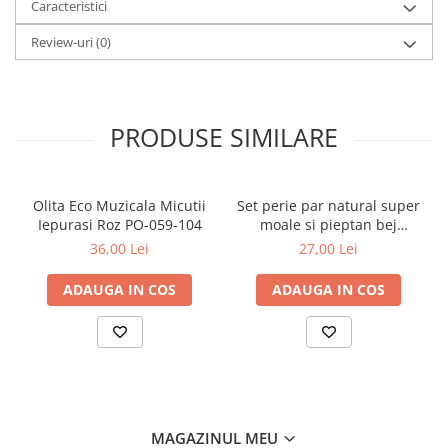
Caracteristici
vârfurile rotunjite previn tăieturile accidentale
Mese de infasat pliabile
fabricata din otel inoxidabil
Review-uri
(0)
Mese de infasat Ultra Light 50x70
va ajuta să tăiați unghiile bebelușului în siguranță
cm
Patuturi pliabile
PRODUSE SIMILARE
Sisteme de siguranta copii
Igiena si ingrijire copii
Jucarii bebelusi
Olita Eco Muzicala Micutii
Set perie par natural super
Carusele patut
Iepurasi Roz PO-059-104
moale si pieptan bej
Babyono 568/03
Centre de activitati
36,00 Lei
27,00 Lei
Jucarii bip-bip si chitaitoare
ADAUGA IN COS
ADAUGA IN COS
Jucarii de agatat
Jucarii de atasament
Jucarii de baie
Jucarii educative bebe
Jucarii muzicale
MAGAZINUL MEU