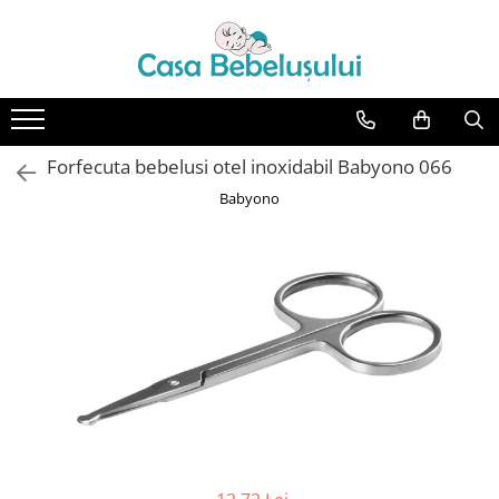
Toate Produsele
Accesorii carucioare copii
Accesorii carucioare
Forfecuta bebelusi otel inoxidabil Babyono 066
Genti
Babyono
Aparate de sanatate si ingrijire
copii
Cantare bebelusi si copii
Termometre copii
Baie
Accesorii ingrijire copii
Bureti baie cadita
Cadite 86 cm
Cadite 92 cm