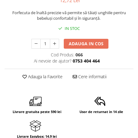
12,72 Lei
Cadite anatomice
Covorase baie
Forfecuta de înaltă precizie vă permite să tăiați unghiile pentru
bebeluși confortabil și în siguranță.
Inaltatoare antiderapante
IN STOC
Olite antiderapante muzicale
Olite antiderapante simple
ADAUGA IN COS
Olite muzicale
Cod Produs:
066
Olite simple
Ai nevoie de ajutor?
0753 404 464
Olite tip scaunel muzicale
Adauga la Favorite
Cere informatii
Olite tip scaunel simple
Reductoare antiderapante
Reductoare moi
Seturi cadite 86 cm
Livrare gratuita peste 590 lei
Usor de returnat in 14 zile
Seturi cadite 92 cm
Seturi cadite anatomice
Suporti anatomici plastic
Livrare Easybox: 14.9 lei