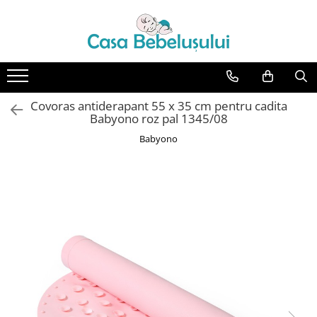
Toate Produsele
Accesorii carucioare copii
Accesorii carucioare
Covoras antiderapant 55 x 35 cm pentru cadita
Genti
Babyono roz pal 1345/08
Aparate de sanatate si ingrijire
Babyono
copii
Cantare bebelusi si copii
Termometre copii
Baie
Accesorii ingrijire copii
Bureti baie cadita
Cadite 86 cm
Cadite 92 cm