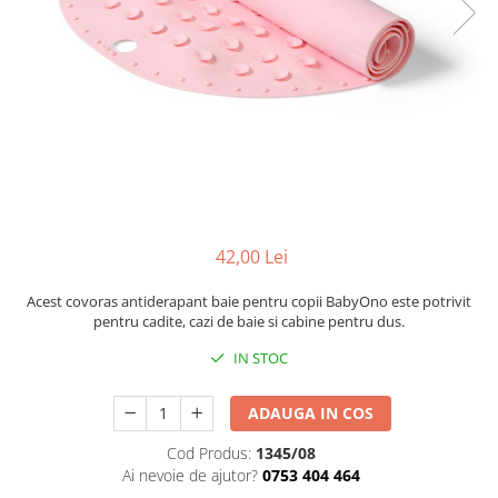
Cadite anatomice
Covorase baie
Inaltatoare antiderapante
Olite antiderapante muzicale
Olite antiderapante simple
Olite muzicale
Olite simple
Olite tip scaunel muzicale
42,00 Lei
Olite tip scaunel simple
Acest covoras antiderapant baie pentru copii BabyOno este potrivit
Reductoare antiderapante
pentru cadite, cazi de baie si cabine pentru dus.
Reductoare moi
IN STOC
Seturi cadite 86 cm
ADAUGA IN COS
Seturi cadite 92 cm
Cod Produs:
1345/08
Seturi cadite anatomice
Ai nevoie de ajutor?
0753 404 464
Suporti anatomici plastic