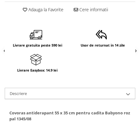
Suporti anatomici textili
Adauga la Favorite
Cere informatii
Suporti metalici cadite
Camera copilului
Accesorii patuturi
Fotolii, mese si scaune copii
Livrare gratuita peste 590 lei
Usor de returnat in 14 zile
Leagane copii
Mese de infasat 50 x 70 cm Tega
Baby
Livrare Easybox: 14.9 lei
Mese de infasat BASIC 50x70 cm
Mese de infasat capat inchis 50x70
Descriere
cm
Mese de infasat COMFORT 50x70
cm
Covoras antiderapant 55 x 35 cm pentru cadita Babyono roz
pal 1345/08
Mese de infasat COMFORT 50x80
cm
Mese de infasat moi