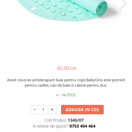
Mese de infasat pliabile
Tampoane postnatale
Olite tip scaunel simple
Mese de infasat Ultra Light 50x70
Tampoane si protectii silicon
Reductoare antiderapante
cm
pentru san
Reductoare moi
Patuturi pliabile
Seturi cadite 86 cm
Sisteme de siguranta copii
Seturi cadite 92 cm
Seturi cadite anatomice
Suporti anatomici plastic
42,00 Lei
Suporti anatomici textili
Suporti metalici cadite
Acest covoras antiderapant baie pentru copii BabyOno este potrivit
pentru cadite, cazi de baie si cabine pentru dus.
IN STOC
ADAUGA IN COS
Cod Produs:
1345/07
Ai nevoie de ajutor?
0753 404 464