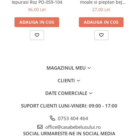
Iepurasi Roz PO-059-104
moale si pieptan bej
cu un detergent neutru si apa.
Babyono 568/03
36,00 Lei
27,00 Lei
Nu lasati copilul nesupravegheat in timp ce face dus sau baie.
Copilul nu va aluneca de pe acest covoras de baie.
Nu lasati copilul nesupravegheat in timp ce face baie sau dus.
ADAUGA IN COS
ADAUGA IN COS
Este usor de curatat cu detergent neutru si apa.
Este confectionata din materiale de calitate si nu contine
flatati.
MAGAZINUL MEU
CLIENTI
DATE COMERCIALE
SUPORT CLIENTI
LUNI-VINERI: 09:00 - 17:00
0753 404 464
office@casabebelusului.ro
SOCIAL
URMARESTE-NE IN SOCIAL MEDIA