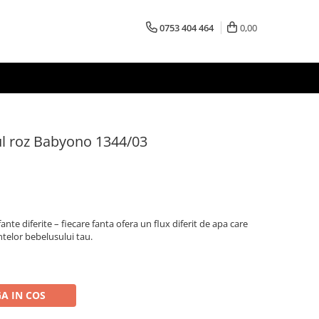
0753 404 464
0,00
ul roz Babyono 1344/03
ante diferite – fiecare fanta ofera un flux diferit de apa care
ntelor bebelusului tau.
A IN COS