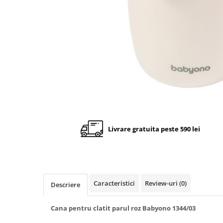
Cadite anatomice
Covorase baie
Inaltatoare antiderapante
Olite antiderapante muzicale
Olite antiderapante simple
Olite muzicale
Olite simple
Olite tip scaunel muzicale
Olite tip scaunel simple
Livrare gratuita peste 590 lei
Reductoare antiderapante
Reductoare moi
Seturi cadite 86 cm
Caracteristici
Review-uri
(0)
Descriere
Seturi cadite 92 cm
Seturi cadite anatomice
Cana pentru clatit parul roz Babyono 1344/03
Suporti anatomici plastic