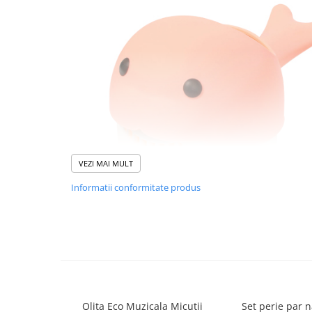
Suporti anatomici textili
Suporti metalici cadite
Camera copilului
Accesorii patuturi
Fotolii, mese si scaune copii
Leagane copii
Mese de infasat 50 x 70 cm Tega
Baby
VEZI MAI MULT
Mese de infasat BASIC 50x70 cm
Informatii conformitate produs
Mese de infasat capat inchis 50x70
cm
Mese de infasat COMFORT 50x70
cm
Mese de infasat COMFORT 50x80
cm
Aceasta canita are un capac cu trei fante diferite – fiecare f
Mese de infasat moi
Olita Eco Muzicala Micutii
Set perie par 