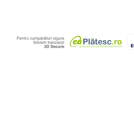
belușului,
ti