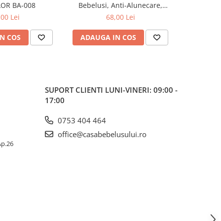
OR BA-008
Bebelusi, Anti-Alunecare,
Bebelusi
Pliabil, Beberoyal, Verde, CD-
Pliabil, Be
,00 Lei
68,00 Lei
003-004
N COS
ADAUGA IN COS
ADAUG
SUPORT CLIENTI
LUNI-VINERI: 09:00 -
17:00
0753 404 464
office@casabebelusului.ro
 Ap.26