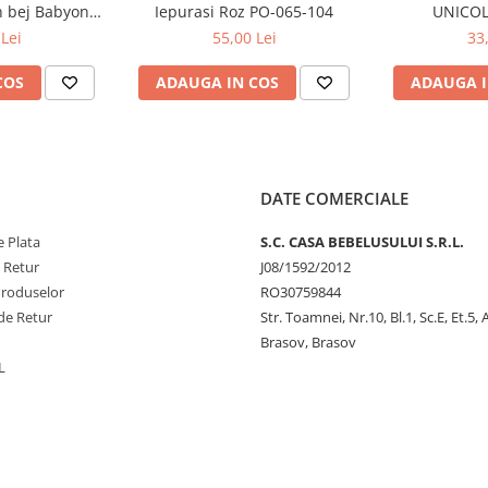
 tau.
n bej Babyono
Iepurasi Roz PO-065-104
UNICOL
rotejând în același timp ochii și
03
Lei
55,00 Lei
33
u imbaierea bebelușului – face
COS
ADAUGA IN COS
ADAUGA I
operit încă distracția de a se
DATE COMERCIALE
 Plata
S.C. CASA BEBELUSULUI S.R.L.
e Retur
J08/1592/2012
Produselor
RO30759844
de Retur
Str. Toamnei, Nr.10, Bl.1, Sc.E, Et.5,
Brasov, Brasov
L