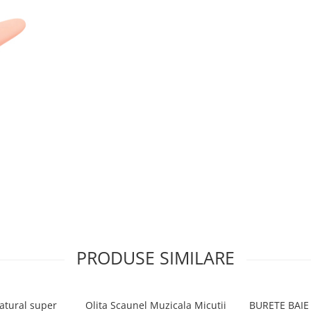
PRODUSE SIMILARE
anta ofera un flux diferit de apa
natural super
Olita Scaunel Muzicala Micutii
BURETE BAIE 