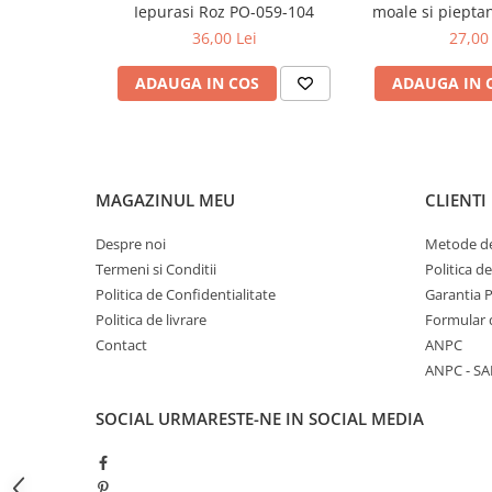
care poate fi adaptat varstei sau preferintelor bebelusului
Iepurasi Roz PO-059-104
moale si piepta
Cupa facilitează clătirea părului și a corpului bebelușului, p
Mese de infasat pliabile
568/
36,00 Lei
27,00 
fața de apă și săpun.
Mese de infasat Ultra Light 50x70
Este un element foarte la îndemână și extrem de util pentr
cm
ADAUGA IN COS
ADAUGA IN 
șamponarea mai ușoară, mai ales pentru cei care nu au desc
juca cu apa.
Patuturi pliabile
Sisteme de siguranta copii
Igiena si ingrijire copii
MAGAZINUL MEU
CLIENTI
Jucarii bebelusi
Carusele patut
Despre noi
Metode de
Termeni si Conditii
Politica d
Centre de activitati
Politica de Confidentialitate
Garantia 
Jucarii bip-bip si chitaitoare
Politica de livrare
Formular 
Jucarii de agatat
Contact
ANPC
ANPC - SA
Jucarii de atasament
Jucarii de baie
SOCIAL
URMARESTE-NE IN SOCIAL MEDIA
Jucarii educative bebe
Jucarii muzicale