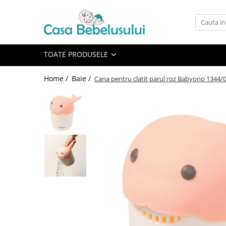
Toate Produsele
Accesorii carucioare copii
TOATE PRODUSELE
Accesorii carucioare
Home /
Baie /
Cana pentru clatit parul roz Babyono 1344/
Genti
Aparate de sanatate si ingrijire
copii
Cantare bebelusi si copii
Termometre copii
Baie
Accesorii ingrijire copii
Bureti baie cadita
Cadite 86 cm
Cadite 92 cm