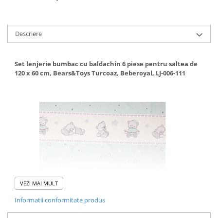
Mese de infasat pliabile
Mese de infasat Ultra Light 50x70
Descriere
cm
Patuturi pliabile
Set lenjerie bumbac cu baldachin 6 piese pentru saltea de
Sisteme de siguranta copii
120 x 60 cm, Bears&Toys Turcoaz, Beberoyal, LJ-006-111
Igiena si ingrijire copii
Jucarii bebelusi
Carusele patut
Centre de activitati
Jucarii bip-bip si chitaitoare
Jucarii de agatat
Jucarii de atasament
Jucarii de baie
VEZI MAI MULT
Jucarii educative bebe
Informatii conformitate produs
Jucarii muzicale