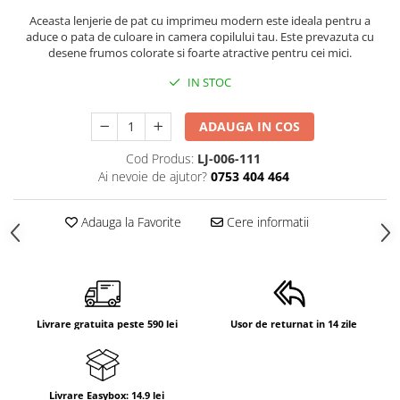
Suporti anatomici textili
Aceasta lenjerie de pat cu imprimeu modern este ideala pentru a
aduce o pata de culoare in camera copilului tau. Este prevazuta cu
Suporti metalici cadite
desene frumos colorate si foarte atractive pentru cei mici.
Camera copilului
IN STOC
Accesorii patuturi
Fotolii, mese si scaune copii
ADAUGA IN COS
Leagane copii
Cod Produs:
LJ-006-111
Ai nevoie de ajutor?
0753 404 464
Mese de infasat 50 x 70 cm Tega
Baby
Adauga la Favorite
Cere informatii
Mese de infasat BASIC 50x70 cm
Mese de infasat capat inchis 50x70
cm
Mese de infasat COMFORT 50x70
cm
Livrare gratuita peste 590 lei
Usor de returnat in 14 zile
Mese de infasat COMFORT 50x80
cm
Mese de infasat moi
Livrare Easybox: 14.9 lei