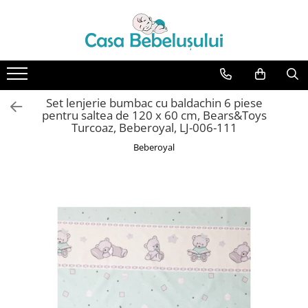
Toate Produsele
Accesorii carucioare copii
Accesorii carucioare
Set lenjerie bumbac cu baldachin 6 piese
Genti
pentru saltea de 120 x 60 cm, Bears&Toys
Turcoaz, Beberoyal, LJ-006-111
Aparate de sanatate si ingrijire
Beberoyal
copii
Cantare bebelusi si copii
Termometre copii
Baie
Accesorii ingrijire copii
Bureti baie cadita
Cadite 86 cm
Cadite 92 cm