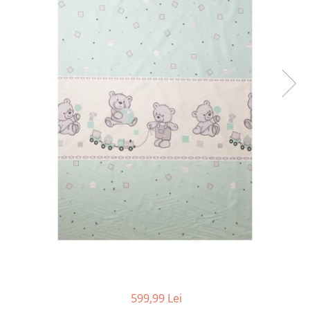
Cadite anatomice
Covorase baie
Inaltatoare antiderapante
Olite antiderapante muzicale
Olite antiderapante simple
Olite muzicale
Olite simple
Olite tip scaunel muzicale
Olite tip scaunel simple
Reductoare antiderapante
Reductoare moi
Seturi cadite 86 cm
Seturi cadite 92 cm
Seturi cadite anatomice
599,99 Lei
Suporti anatomici plastic