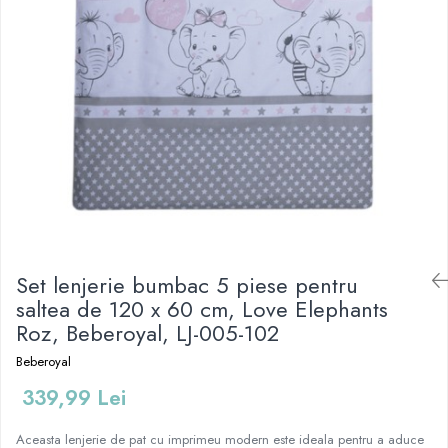
Mese de infasat pliabile
Tampoane postnatale
Olite tip scaunel simple
Mese de infasat Ultra Light 50x70
Tampoane si protectii silicon
Reductoare antiderapante
cm
pentru san
Reductoare moi
Patuturi pliabile
Seturi cadite 86 cm
Sisteme de siguranta copii
Seturi cadite 92 cm
Seturi cadite anatomice
Suporti anatomici plastic
Suporti anatomici textili
Suporti metalici cadite
Set lenjerie bumbac 5 piese pentru
saltea de 120 x 60 cm, Love Elephants
Roz, Beberoyal, LJ-005-102
Beberoyal
339,99 Lei
Aceasta lenjerie de pat cu imprimeu modern este ideala pentru a aduce