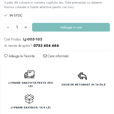
o pata de culoare in camera copilului tau. Este prevazuta cu desene
frumos colorate si foarte atractive pentru cei mici.
IN STOC
Adauga in cos
Cod Produs:
LJ-005-102
Ai nevoie de ajutor?
0753 404 464
Adauga la Favorite
Cere informatii
LIVRARE GRATUITA PESTE 590
USOR DE RETURNAT IN 14 ZILE
LEI
LIVRARE EASYBOX: 14.9 LEI