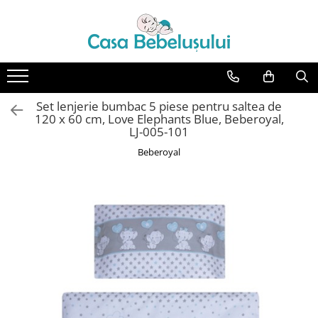
Toate Produsele
Accesorii carucioare copii
Accesorii carucioare
Set lenjerie bumbac 5 piese pentru saltea de
Genti
120 x 60 cm, Love Elephants Blue, Beberoyal,
LJ-005-101
Aparate de sanatate si ingrijire
Beberoyal
copii
Cantare bebelusi si copii
Termometre copii
Baie
Accesorii ingrijire copii
Bureti baie cadita
Cadite 86 cm
Cadite 92 cm