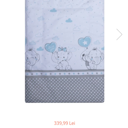
Cadite anatomice
Covorase baie
Inaltatoare antiderapante
Olite antiderapante muzicale
Olite antiderapante simple
Olite muzicale
Olite simple
Olite tip scaunel muzicale
Olite tip scaunel simple
Reductoare antiderapante
Reductoare moi
Seturi cadite 86 cm
Seturi cadite 92 cm
Seturi cadite anatomice
339,99 Lei
Suporti anatomici plastic