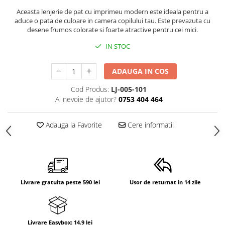
Suporti anatomici textili
Aceasta lenjerie de pat cu imprimeu modern este ideala pentru a
aduce o pata de culoare in camera copilului tau. Este prevazuta cu
Suporti metalici cadite
desene frumos colorate si foarte atractive pentru cei mici.
Camera copilului
IN STOC
Accesorii patuturi
Fotolii, mese si scaune copii
ADAUGA IN COS
Leagane copii
Cod Produs:
LJ-005-101
Ai nevoie de ajutor?
0753 404 464
Mese de infasat 50 x 70 cm Tega
Baby
Adauga la Favorite
Cere informatii
Mese de infasat BASIC 50x70 cm
Mese de infasat capat inchis 50x70
cm
Mese de infasat COMFORT 50x70
cm
Livrare gratuita peste 590 lei
Usor de returnat in 14 zile
Mese de infasat COMFORT 50x80
cm
Mese de infasat moi
Livrare Easybox: 14.9 lei