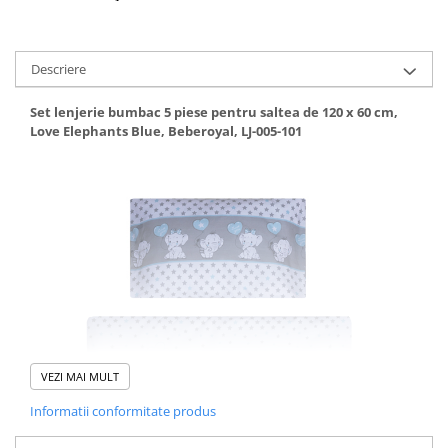
Mese de infasat pliabile
Mese de infasat Ultra Light 50x70
Descriere
cm
Patuturi pliabile
Set lenjerie bumbac 5 piese pentru saltea de 120 x 60 cm,
Love Elephants Blue, Beberoyal, LJ-005-101
Sisteme de siguranta copii
Igiena si ingrijire copii
Jucarii bebelusi
Carusele patut
Centre de activitati
Jucarii bip-bip si chitaitoare
Jucarii de agatat
Jucarii de atasament
Jucarii de baie
VEZI MAI MULT
Jucarii educative bebe
Informatii conformitate produs
Jucarii muzicale