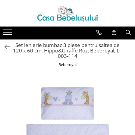
Toate Produsele
Accesorii carucioare copii
Accesorii carucioare
Set lenjerie bumbac 3 piese pentru saltea de
Genti
120 x 60 cm, Hippo&Giraffe Roz, Beberoyal, LJ-
003-114
Aparate de sanatate si ingrijire
Beberoyal
copii
Cantare bebelusi si copii
Termometre copii
Baie
Accesorii ingrijire copii
Bureti baie cadita
Cadite 86 cm
Cadite 92 cm