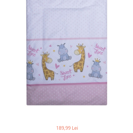
Cadite anatomice
Covorase baie
Inaltatoare antiderapante
Olite antiderapante muzicale
Olite antiderapante simple
Olite muzicale
Olite simple
Olite tip scaunel muzicale
Olite tip scaunel simple
Reductoare antiderapante
Reductoare moi
Seturi cadite 86 cm
Seturi cadite 92 cm
Seturi cadite anatomice
189,99 Lei
Suporti anatomici plastic