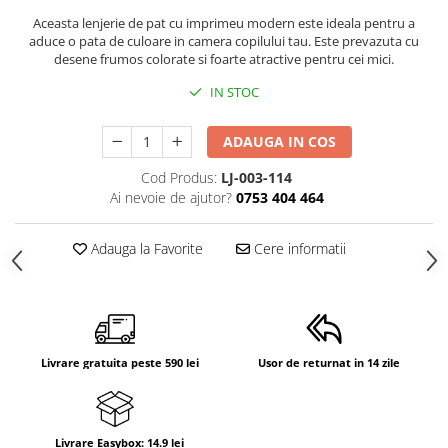
Suporti anatomici textili
Aceasta lenjerie de pat cu imprimeu modern este ideala pentru a
aduce o pata de culoare in camera copilului tau. Este prevazuta cu
Suporti metalici cadite
desene frumos colorate si foarte atractive pentru cei mici.
Camera copilului
IN STOC
Accesorii patuturi
Fotolii, mese si scaune copii
ADAUGA IN COS
Leagane copii
Cod Produs:
LJ-003-114
Ai nevoie de ajutor?
0753 404 464
Mese de infasat 50 x 70 cm Tega
Baby
Adauga la Favorite
Cere informatii
Mese de infasat BASIC 50x70 cm
Mese de infasat capat inchis 50x70
cm
Mese de infasat COMFORT 50x70
cm
Livrare gratuita peste 590 lei
Usor de returnat in 14 zile
Mese de infasat COMFORT 50x80
cm
Mese de infasat moi
Livrare Easybox: 14.9 lei