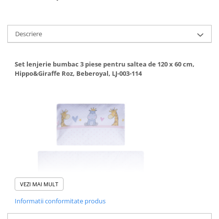
Mese de infasat pliabile
Mese de infasat Ultra Light 50x70
Descriere
cm
Patuturi pliabile
Set lenjerie bumbac 3 piese pentru saltea de 120 x 60 cm,
Sisteme de siguranta copii
Hippo&Giraffe Roz, Beberoyal, LJ-003-114
Igiena si ingrijire copii
Jucarii bebelusi
Carusele patut
Centre de activitati
Jucarii bip-bip si chitaitoare
Jucarii de agatat
Jucarii de atasament
Jucarii de baie
VEZI MAI MULT
Jucarii educative bebe
Informatii conformitate produs
Jucarii muzicale