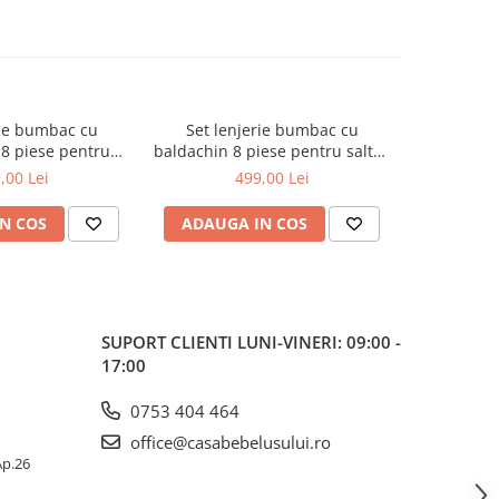
rie bumbac cu
Set lenjerie bumbac cu
Set le
8 piese pentru
baldachin 8 piese pentru saltea
baldachin 8
 120 x 60 cm,
de 120 x 60 cm, Bears&Rabbit
de 120 x
,00 Lei
499,00 Lei
bit Albastru,
Roz, Beberoyal, LJ-008-112
Turcoaz, B
l LJ-008-113
N COS
ADAUGA IN COS
ADAUG
SUPORT CLIENTI
LUNI-VINERI: 09:00 -
17:00
0753 404 464
office@casabebelusului.ro
 Ap.26