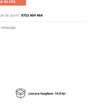
A IN COS
oie de ajutor?
0753 404 464
informatii
Livrare Easybox: 14.9 lei