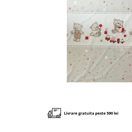
Cadite anatomice
Covorase baie
Inaltatoare antiderapante
Olite antiderapante muzicale
Olite antiderapante simple
Olite muzicale
Olite simple
Olite tip scaunel muzicale
Olite tip scaunel simple
Reductoare antiderapante
Reductoare moi
Seturi cadite 86 cm
Seturi cadite 92 cm
Livrare gratuita peste 590 lei
Seturi cadite anatomice
Suporti anatomici plastic