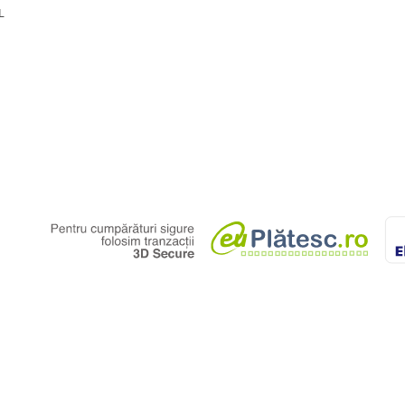
L
 perfecta, ramanand totodata
lelor de dimensiuni 120x60 cm si
e.
0X60 cm