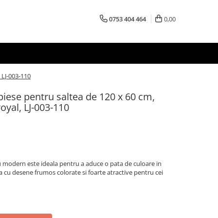
0753 404 464
0,00
 LJ-003-110
piese pentru saltea de 120 x 60 cm,
yal, LJ-003-110
u modern este ideala pentru a aduce o pata de culoare in
a cu desene frumos colorate si foarte atractive pentru cei