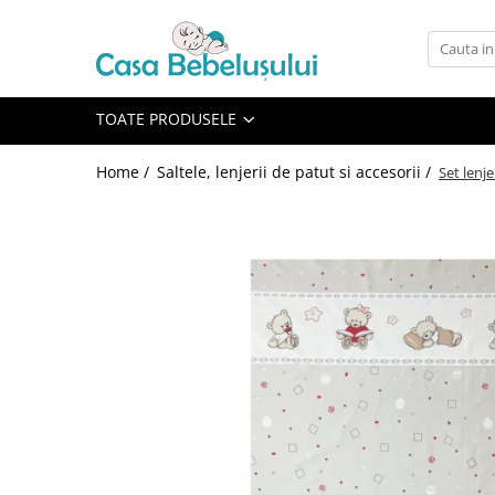
Toate Produsele
Accesorii carucioare copii
TOATE PRODUSELE
Accesorii carucioare
Home /
Saltele, lenjerii de patut si accesorii /
Set lenj
Genti
Aparate de sanatate si ingrijire
copii
Cantare bebelusi si copii
Termometre copii
Baie
Accesorii ingrijire copii
Bureti baie cadita
Cadite 86 cm
Cadite 92 cm